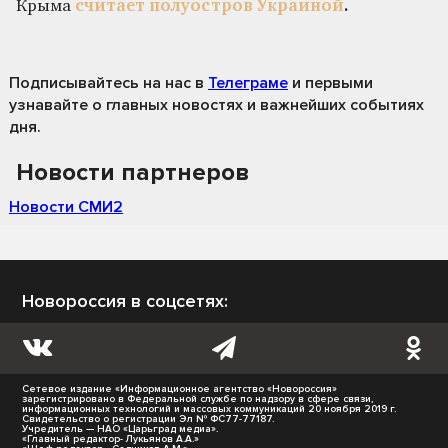
Крыма
считает полуостров Украиной
.
Подписывайтесь на нас
в
Телеграме
и первыми
узнавайте о главных новостях и важнейших событиях
дня.
Новости партнеров
Новости СМИ2
Новороссия в соцсетях:
Сетевое издание «Информационное агентство «Новороссия»
зарегистрировано в Федеральной службе по надзору в сфере связи,
информационных технологий и массовых коммуникаций 20 ноября 2019 г.
Свидетельство о регистрации Эл № ФС77-77187.
Учредитель — НАО «Царьград медиа».
«Главный редактор- Лукьянов А.А.»