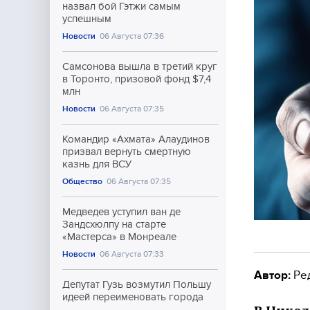
назвал бой Гэтжи самым
успешным
Новости
06 Августа 07:36
Самсонова вышла в третий круг
в Торонто, призовой фонд $7,4
млн
Новости
06 Августа 07:35
Командир «Ахмата» Алаудинов
призвал вернуть смертную
казнь для ВСУ
Общество
06 Августа 07:35
Медведев уступил ван де
Зандсхюлпу на старте
«Мастерса» в Монреале
Новости
06 Августа 07:33
Автор:
Ре
Депутат Гузь возмутил Польшу
идеей переименовать города