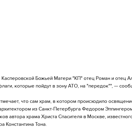
 Касперовской Божьей Матери "КП" отец Роман и отец А
флаги, которые пойдут в зону АТО, на "передок"", — сооб
тмечает, что сам храм, в котором происходило освящени
архитектором из Санкт-Петербурга Федором Эппингером
ков автора храма Христа Спасителя в Москве, известног
ра Константина Тона.