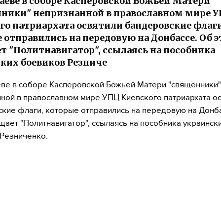
аеве в соборе Касперовской Божьей Матери
ники" непризнанной в православном мире 
го патриархата освятили бандеровские флаги
 отправились на передовую на Донбассе. Об 
т "Политнавигатор", ссылаясь на пособника
ких боевиков Резниче
ве в соборе Касперовской Божьей Матери "священники"
ной в православном мире УПЦ Киевского патриархата о
кие флаги, которые отправились на передовую на Донб
щает "Политнавигатор", ссылаясь на пособника украинск
Резниченко.