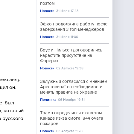
поэтом
Новости
31 Июля 17:43
Эфко продолжила работу после
задержания 3 топ-менеджеров
Новости
31 Июля 11:00
Брус и Нильсен договорились
нарастить присутствие на
Фарерах
Новости
02 Августа 19:38
лександр
Залужный согласился с мнением
щил он.
Арестовича* о необходимости
менять правила на Украине
Политика
06 Ноября 19:51
е, был
, который
Трамп определился с ответом
о русского
Канаде из-за смога: 844 очага
пожаров
Новости
03 Августа 11:28