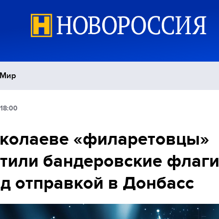
Мир
18:00
Политика
С
иколаеве «филаретовцы»
Экономика
П
тили бандеровские флаг
Спорт
д отправкой в Донбасс