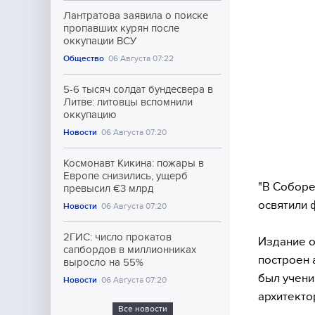
Лантратова заявила о поиске
пропавших курян после
оккупации ВСУ
Общество
06 Августа 07:22
5-6 тысяч солдат бундесвера в
Литве: литовцы вспомнили
оккупацию
Новости
06 Августа 07:20
Космонавт Кикина: пожары в
Европе снизились, ущерб
"В Соборе
превысил €3 млрд
освятили 
Новости
06 Августа 07:20
2ГИС: число прокатов
Издание о
сапбордов в миллионниках
построен 
выросло на 55%
был учени
Новости
06 Августа 07:20
архитекто
Все новости