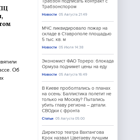
Трабзон подписать контракт с
Трабзонспором
УПЦ
Новости
05 Августа 21:49
,
этом
МЧС ликвидировало пожар на
складе в Ставрополе площадью
5 тыс. кв. м
Новости
05 Июля 14:38
Экономист ФАО Тореро: блокада
святили
Ормуза поднимет цены на еду
ассе. Об
Новости
05 Августа 16:49
их
В Киеве проболтались о планах
на осень: Баллистика полетит не
только на Москву? Пытались
убить главу региона – детали.
СВОдки с фронта
Статьи
05 Августа 05:00
Директор театра Вахтангова
Крок назвал Цветаеву лучшим