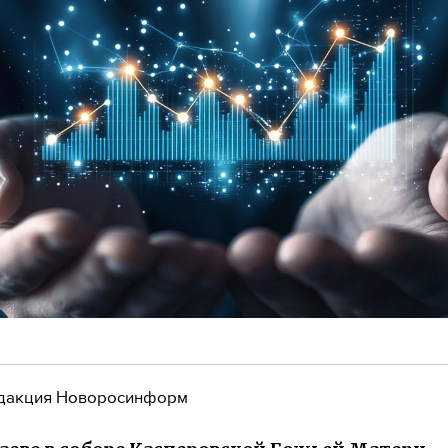
дакция Новоросинформ