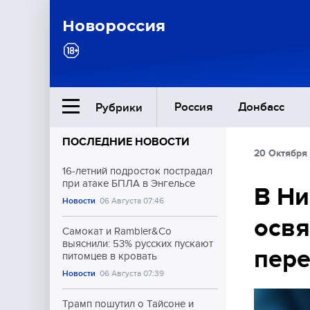
Новороссия
Россия
Донбасс
Рубрики
ПОСЛЕДНИЕ НОВОСТИ
20 Октября 
Ближний Восток
16-летний подросток пострадал
при атаке БПЛА в Энгельсе
В Н
Новости
06 Августа 07:46
Общество
освя
Самокат и Rambler&Co
Культура
выяснили: 53% русских пускают
пере
питомцев в кровать
Новости
06 Августа 07:39
Трамп пошутил о Тайсоне и