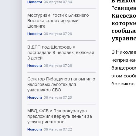
В Никол
Новости
06 Августа 07:30
"священ
Киевско
Мостуризм: гости с Ближнего
Востока стали лидерами
которые
шопинга
сообщае
Новости
06 Августа 07:26
украинс
В ДТП под Шелеховым
В Николае
пострадали 8 человек, включая
3 детей
непризнан
Новости
06 Августа 07:26
бандеровс
этом сооб
Сенатор Гибатдинов напомнил о
боевиков 
налоговых льготах для
участников СВО
Новости
06 Августа 07:23
МВД, ФСБ и Генпрокуратура
предложили вернуть деньги за
услуги риелторов
Новости
06 Августа 07:22