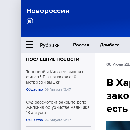
Новороссия
Россия
Донбасс
Рубрики
ПОСЛЕДНИЕ НОВОСТИ
08 Июня 22
Ближний Восток
Терновой и Киселёв вышли в
финал ЧЕ в прыжках с 10-
В Ха
метровой вышки
Общество
Общество
06 Августа 13:47
зако
Культура
Суд рассмотрит закрыто дело
есть
Жилкина об убийстве мальчика
13 августа
Общество
06 Августа 13:47