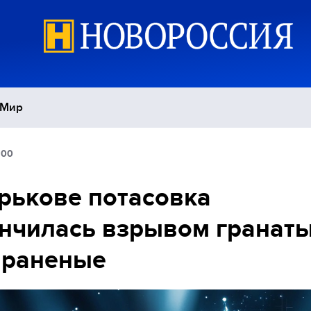
Мир
:00
Политика
С
рькове потасовка
Экономика
П
нчилась взрывом гранат
Спорт
 раненые