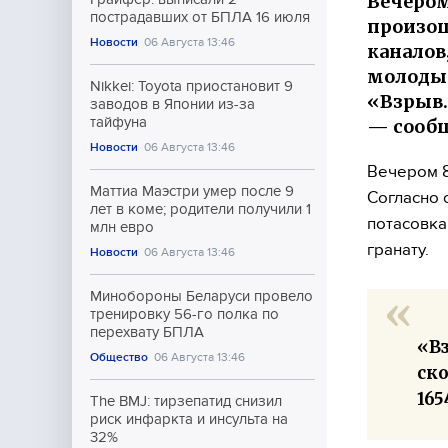
Вечером
пострадавших от БПЛА 16 июля
произош
Новости
06 Августа 13:46
каналов
молодых
Nikkei: Toyota приостановит 9
«Взрыв.
заводов в Японии из-за
тайфуна
— сообщ
Новости
06 Августа 13:46
Вечером 8
Маттиа Маэстри умер после 9
Согласно 
лет в коме; родители получили 1
потасовка
млн евро
гранату.
Новости
06 Августа 13:46
Минобороны Беларуси провело
тренировку 56-го полка по
перехвату БПЛА
«Вз
Общество
06 Августа 13:46
ск
165
The BMJ: тирзепатид снизил
риск инфаркта и инсульта на
32%