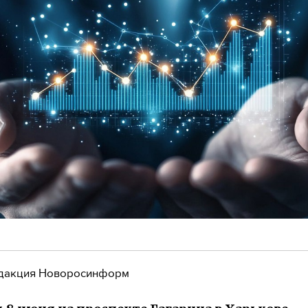
дакция Новоросинформ