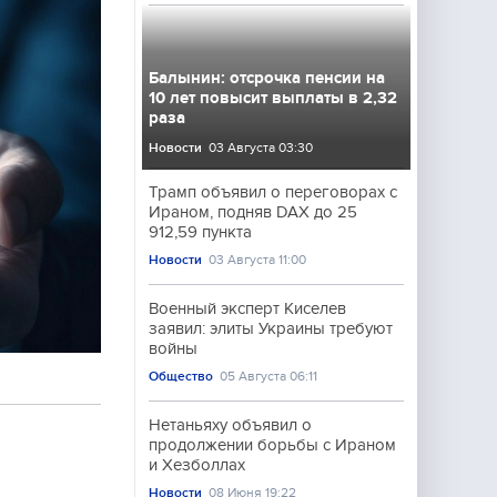
Балынин: отсрочка пенсии на
10 лет повысит выплаты в 2,32
раза
Новости
03 Августа 03:30
Трамп объявил о переговорах с
Ираном, подняв DAX до 25
912,59 пункта
Новости
03 Августа 11:00
Военный эксперт Киселев
заявил: элиты Украины требуют
войны
Общество
05 Августа 06:11
Нетаньяху объявил о
продолжении борьбы с Ираном
и Хезболлах
Новости
08 Июня 19:22