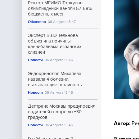
Ректор МГИМО Торкунов:
олимпиадники заняли 57-58%
бюджетных мест
Общество
06 Августа 13:47
Эксперт ВШЭ Тельнова
объяснила причины
каннибализма испанских
слизней
Новости
06 Августа 13:46
Эндокринолог Михалева
назвала 4 болезни,
вызывающие потливость
Новости
06 Августа 13:46
Дептранс Москвы предупредил
водителей о жаре до +30
градусов
Автор:
Ре
Новости
06 Августа 13:46
Грайфер: выписали 2