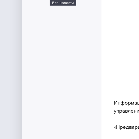
Все новости
Информаци
управлени
«Предвари