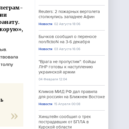
елеграм-
Reuters: 2 пожарных вертолета
нии
столкнулись западнее Афин
ранату.
Новости
02 Августа 18:06
скорую»,
Бычков сообщил о переносе
non/fictioN на 3-6 декабря
ыв.
Новости
03 Августа 16:06
ствовала
"Врага не пропустим": бойцы
 толпу
ЛНР готовы к наступлению
украинской армии
04 Февраля 12:04
Климов МИД РФ дал правила
для россиян на Ближнем Востоке
ть
Новости
15 Апреля 00:08
Хинштейн сообщил о трех
пострадавших от БПЛА в
Курской области