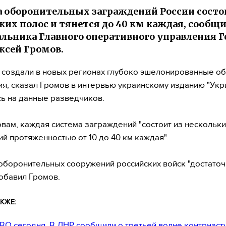
 оборонительных заграждений России состо
ких полос и тянется до 40 км каждая, сообщ
льника Главного оперативного управления 
ксей Громов.
 создали в новых регионах глубоко эшелонированные о
я, сказал Громов в интервью украинскому изданию "Укр
сь на данные разведчиков.
овам, каждая система заграждений "состоит из нескольки
ий протяженностью от 10 до 40 км каждая".
боронительных сооружений российских войск "достато
добавил Громов.
КЖЕ:
ВО сегодня. В ДНР сообщили о третьей волне контрнаст