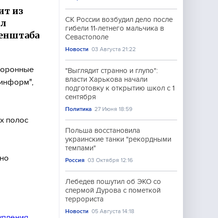
ит из
СК России возбудил дело после
ил
гибели 11-летнего мальчика в
Генштаба
Севастополе
Новости
03 Августа 21:22
боронные
"Выглядит странно и глупо":
власти Харькова начали
информ",
подготовку к открытию школ с 1
сентября
Политика
27 Июня 18:59
х полос
Польша восстановила
украинские танки "рекордными
темпами"
чно
Россия
03 Октября 12:16
Лебедев пошутил об ЭКО со
спермой Дурова с пометкой
террориста
Новости
05 Августа 14:18
упления