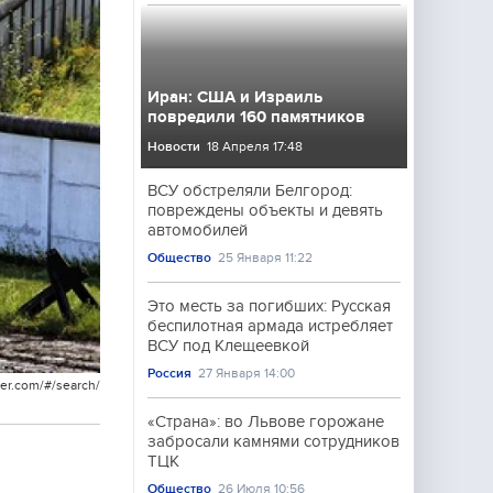
Иран: США и Израиль
повредили 160 памятников
Новости
18 Апреля 17:48
ВСУ обстреляли Белгород:
повреждены объекты и девять
автомобилей
Общество
25 Января 11:22
Это месть за погибших: Русская
беспилотная армада истребляет
ВСУ под Клещеевкой
Россия
27 Января 14:00
er.com/#/search/
«Страна»: во Львове горожане
забросали камнями сотрудников
ТЦК
Общество
26 Июля 10:56