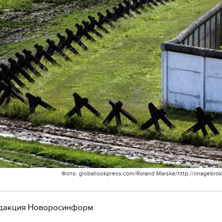
Фото: globallookpress.com/Roland Marske/http://imagebrok
дакция Новоросинформ