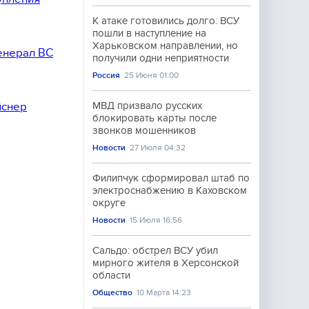
К атаке готовились долго: ВСУ
пошли в наступление на
Харьковском направлении, но
енерал ВС
получили одни неприятности
Россия
25 Июня 01:00
МВД призвало русских
йснер
блокировать карты после
звонков мошенников
Новости
27 Июля 04:32
Филипчук сформировал штаб по
электроснабжению в Каховском
округе
Новости
15 Июля 16:56
Сальдо: обстрел ВСУ убил
мирного жителя в Херсонской
области
Общество
10 Марта 14:23