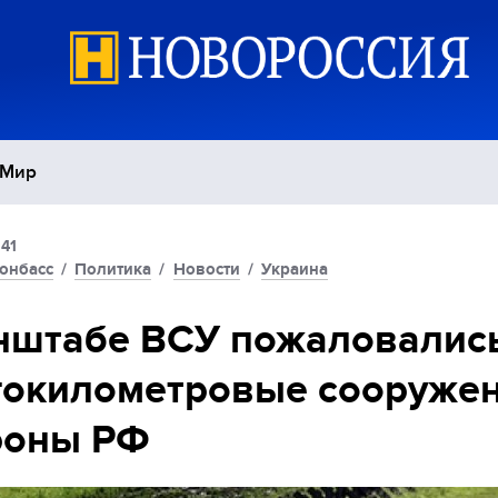
Мир
:41
Политика
С
онбасс
/
Политика
/
Новости
/
Украина
Экономика
П
нштабе ВСУ пожаловалис
гокилометровые сооруже
Спорт
роны РФ