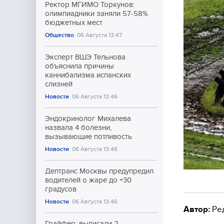
Ректор МГИМО Торкунов:
олимпиадники заняли 57-58%
бюджетных мест
Общество
06 Августа 13:47
Эксперт ВШЭ Тельнова
объяснила причины
каннибализма испанских
слизней
Новости
06 Августа 13:46
Эндокринолог Михалева
назвала 4 болезни,
вызывающие потливость
Новости
06 Августа 13:46
Дептранс Москвы предупредил
водителей о жаре до +30
градусов
Новости
06 Августа 13:46
Автор:
Ре
Грайфер: выписали 2