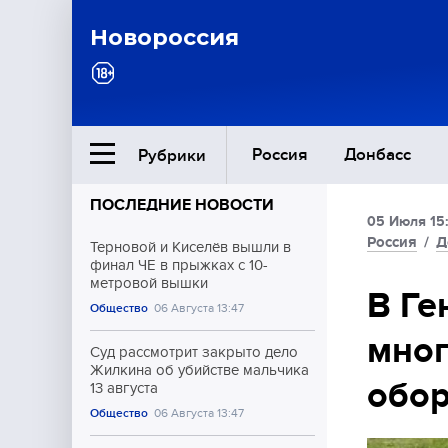
Новороссия
Россия
Донбасс
Рубрики
ПОСЛЕДНИЕ НОВОСТИ
05 Июля 15
Ближний Восток
Россия
/
Д
Терновой и Киселёв вышли в
финал ЧЕ в прыжках с 10-
метровой вышки
Общество
В Ге
Общество
06 Августа 13:47
мно
Культура
Суд рассмотрит закрыто дело
Жилкина об убийстве мальчика
обо
13 августа
Общество
06 Августа 13:47