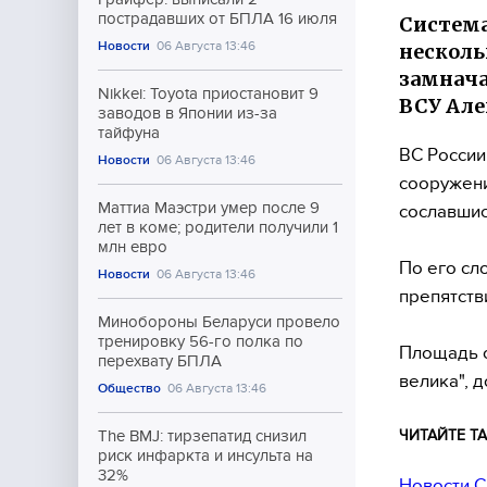
пострадавших от БПЛА 16 июля
Система
Новости
06 Августа 13:46
несколь
замнача
Nikkei: Toyota приостановит 9
ВСУ Але
заводов в Японии из-за
тайфуна
ВС России
Новости
06 Августа 13:46
сооружени
Маттиа Маэстри умер после 9
сославши
лет в коме; родители получили 1
млн евро
По его сл
Новости
06 Августа 13:46
препятств
Минобороны Беларуси провело
тренировку 56-го полка по
Площадь о
перехвату БПЛА
велика", 
Общество
06 Августа 13:46
ЧИТАЙТЕ ТА
The BMJ: тирзепатид снизил
риск инфаркта и инсульта на
32%
Новости С