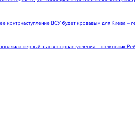
е контрнаступление ВСУ будет кровавым для Киева – г
ровалила первый этап контрнаступления – полковник Ре