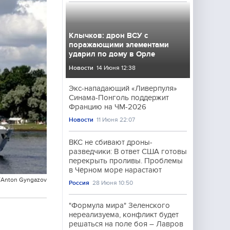
Клычков: дрон ВСУ с
поражающими элементами
ударил по дому в Орле
Новости
14 Июня 12:38
Экс-нападающий «Ливерпуля»
Синама-Понголь поддержит
Францию на ЧМ-2026
Новости
11 Июня 22:07
ВКС не сбивают дроны-
разведчики: В ответ США готовы
перекрыть проливы. Проблемы
в Чёрном море нарастают
m/Anton Gyngazov
Россия
28 Июня 10:50
"Формула мира" Зеленского
нереализуема, конфликт будет
решаться на поле боя – Лавров