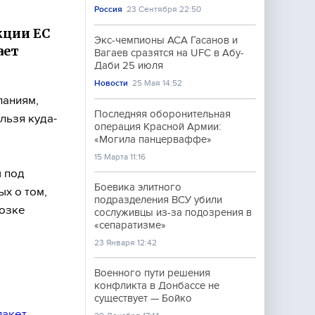
Россия
23 Сентября 22:50
кции ЕС
Экс-чемпионы АСА Гасанов и
ает
Вагаев сразятся на UFC в Абу-
Даби 25 июля
Новости
25 Мая 14:52
паниям,
Последняя оборонительная
льзя куда-
операция Красной Армии:
«Могила панцерваффе»
15 Марта 11:16
ы под
Боевика элитного
х о том,
подразделения ВСУ убили
розке
сослуживцы из-за подозрения в
«сепаратизме»
23 Января 12:42
Военного пути решения
конфликта в Донбассе не
существует — Бойко
пакет