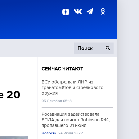
СЕЙЧАС ЧИТАЮТ
пецоперация
ВСУ обстреляли ЛНР из
гранатомётов и стрелкового
роисшествия
е 20
оружия
05 Декабря 05:18
Росавиация задействовала
БПЛА для поиска Robinson R44,
пропавшего 21 июня
Новости
24 Июля 18:22