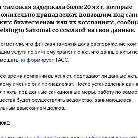
 таможня задержала более 20 яхт, которые
ожительно принадлежат попавшим под сан
ким бизнесменам или их компаниям, сообщ
Helsingin Sanomat со ссылкой на свои данные.
 отметили, что финская таможня дала распоряжение ком
им услуги по зимнему хранению яхт, что данные яхты не
емещать,
информирует
ТАСС.
ее время компании выясняют, подпадают ли данные яхт
 кому именно они принадлежат. После установления данны
ли яхты под данные санкционные меры, работу по замо
щества будет осуществлять ведомство, занимающееся
льным взысканием долгов.
КЖЕ:
аложит вето на бесполётную зону над Украиной и новый 