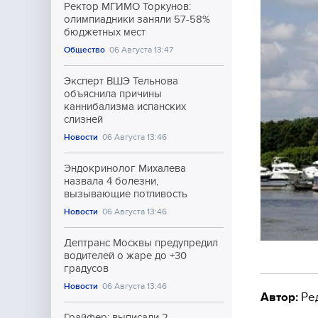
Ректор МГИМО Торкунов:
олимпиадники заняли 57-58%
бюджетных мест
Общество
06 Августа 13:47
Эксперт ВШЭ Тельнова
объяснила причины
каннибализма испанских
слизней
Новости
06 Августа 13:46
Эндокринолог Михалева
назвала 4 болезни,
вызывающие потливость
Новости
06 Августа 13:46
Дептранс Москвы предупредил
водителей о жаре до +30
градусов
Новости
06 Августа 13:46
Автор:
Ре
Грайфер: выписали 2