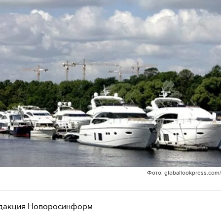
Фото: globallookpress.co
дакция Новоросинформ