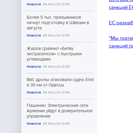
Новости
06 Августа 13:46
санкций Е
Более 5 тыс. призывников
ЕС разраб
начнут подготовку в Швеции в
августе
Новости
06 Августа 13:46
"Мы трати
санкций п
Жаров сравнил «Битву
экстрасенсов» с быстрыми
углеводами
Новости
06 Августа 13:46
Bild: дроны атаковали судно Emil
в 39 км от Одессы
Новости
06 Августа 13:46
Пашинян: Электрические сети
Армении уйдут в доверительное
управление
Новости
06 Августа 13:46