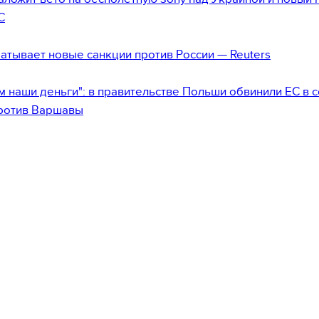
С
атывает новые санкции против России — Reuters
м наши деньги": в правительстве Польши обвинили ЕС в 
ротив Варшавы