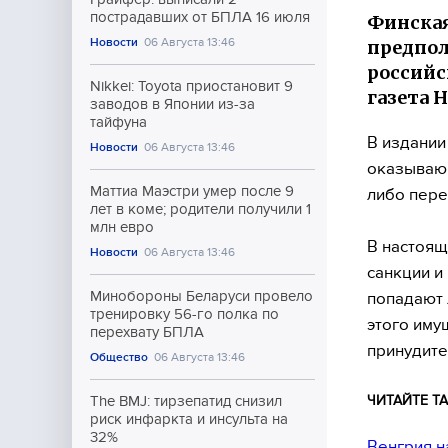
пострадавших от БПЛА 16 июля
Финская
Новости
06 Августа 13:46
предпол
российс
Nikkei: Toyota приостановит 9
газета 
заводов в Японии из-за
тайфуна
В издании
Новости
06 Августа 13:46
оказывающ
Маттиа Маэстри умер после 9
либо пер
лет в коме; родители получили 1
млн евро
В настоящ
Новости
06 Августа 13:46
санкции и
Минобороны Беларуси провело
попадают 
тренировку 56-го полка по
этого иму
перехвату БПЛА
принудите
Общество
06 Августа 13:46
ЧИТАЙТЕ ТА
The BMJ: тирзепатид снизил
риск инфаркта и инсульта на
32%
Венгрия н