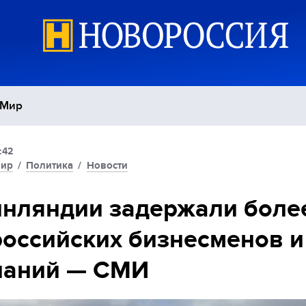
Мир
:42
Политика
С
ир
/
Политика
/
Новости
Экономика
П
нляндии задержали боле
российских бизнесменов и
Спорт
паний — СМИ