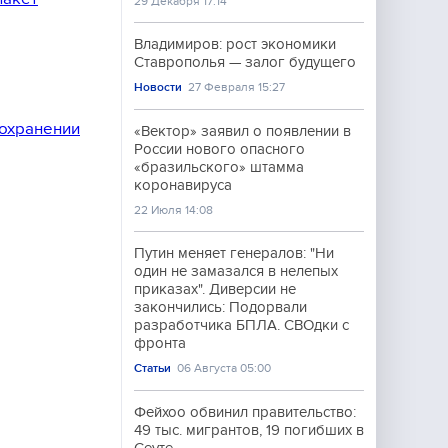
29 Декабря 17:14
Владимиров: рост экономики
Ставрополья — залог будущего
Новости
27 Февраля 15:27
сохранении
«Вектор» заявил о появлении в
России нового опасного
«бразильского» штамма
коронавируса
22 Июля 14:08
Путин меняет генералов: "Ни
один не замазался в нелепых
приказах". Диверсии не
закончились: Подорвали
разработчика БПЛА. СВОдки с
фронта
Статьи
06 Августа 05:00
Фейхоо обвинил правительство:
49 тыс. мигрантов, 19 погибших в