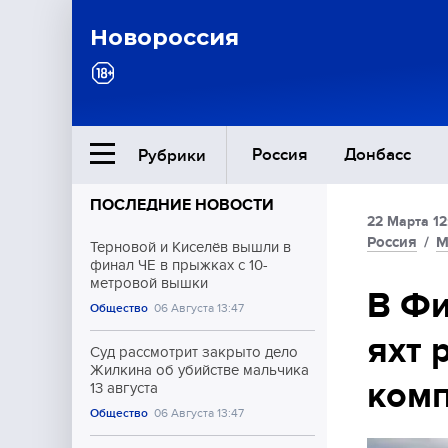
Новороссия
Россия
Донбасс
Рубрики
ПОСЛЕДНИЕ НОВОСТИ
22 Марта 12
Ближний Восток
Россия
/
М
Терновой и Киселёв вышли в
финал ЧЕ в прыжках с 10-
метровой вышки
Общество
В Фи
Общество
06 Августа 13:47
яхт 
Культура
Суд рассмотрит закрыто дело
Жилкина об убийстве мальчика
ком
13 августа
Общество
06 Августа 13:47