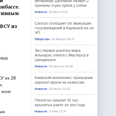
ии
Ветеринар Даллакян назвал 2
причины стука зубов у собак
нбассе.
Новости
30 Июля 11:51
ативным
Caracol сообщает об эвакуации
ВСУ из
госучреждений в Каракасе из-за
ЧП
Общество
06 Января 05:31
Экс-первая ракетка мира
л
Алькарас снялся с Мастерса в
уард
Цинциннати
Новости
05 Августа 02:06
СУ из 28
Киевский военкомат: призывник
зарезал врача на комиссии
я,
Новости
29 Июля 20:35
 зоне
Пентагон закупит 10 тыс.
крылатых ракет за три года
ная
Новости
13 Мая 23:41