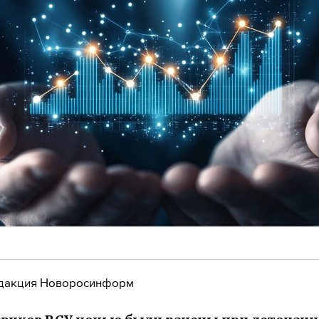
дакция Новоросинформ