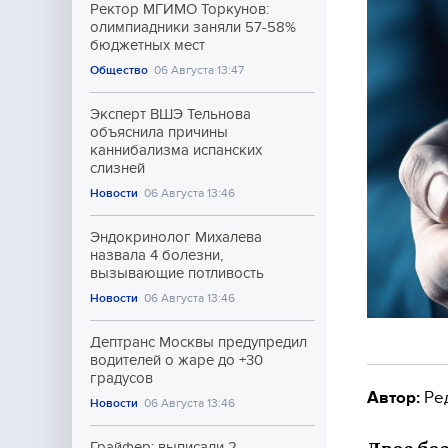
Ректор МГИМО Торкунов:
олимпиадники заняли 57-58%
бюджетных мест
Общество
06 Августа 13:47
Эксперт ВШЭ Тельнова
объяснила причины
каннибализма испанских
слизней
Новости
06 Августа 13:46
Эндокринолог Михалева
назвала 4 болезни,
вызывающие потливость
Новости
06 Августа 13:46
Дептранс Москвы предупредил
водителей о жаре до +30
градусов
Автор:
Ре
Новости
06 Августа 13:46
Грайфер: выписали 2