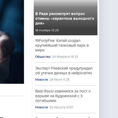
В Раде рассмотрят вопрос
отмены «карантина выходного
дня»
16 Ноября 13:25
19FortyFive: Китай создал
крупнейший танковый парк в
мире
Общество
24 Февраля 16:32
Эксперт Раевский предупредил
об утечке данных в нейросетях
Новости
29 Июля 11:25
Balzi Rossi извинился за пост о
взрыве на Кудринской с 3
погибшими
Новости
02 Августа 10:57