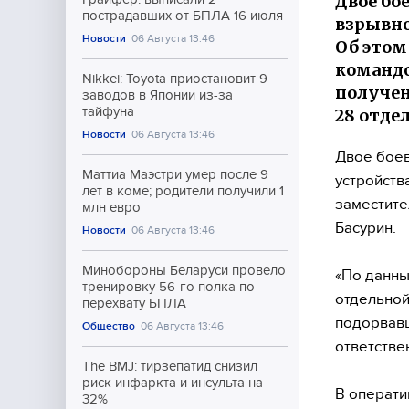
Двое бо
пострадавших от БПЛА 16 июля
взрывно
Новости
06 Августа 13:46
Об это
командо
Nikkei: Toyota приостановит 9
получен
заводов в Японии из-за
тайфуна
28 отде
Новости
06 Августа 13:46
Двое боев
Маттиа Маэстри умер после 9
устройств
лет в коме; родители получили 1
заместит
млн евро
Басурин.
Новости
06 Августа 13:46
Минобороны Беларуси провело
«По данны
тренировку 56-го полка по
отдельной
перехвату БПЛА
подорвавш
Общество
06 Августа 13:46
ответстве
The BMJ: тирзепатид снизил
риск инфаркта и инсульта на
В операти
32%