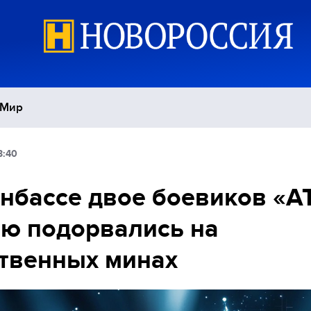
Мир
3:40
Политика
С
нбассе двое боевиков «А
Экономика
П
ю подорвались на
Спорт
твенных минах