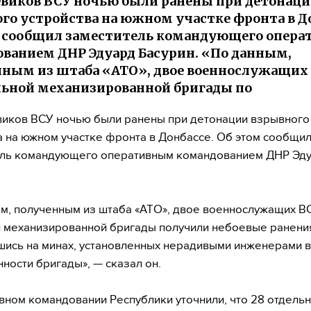
евиков ВСУ ночью были ранены при детонац
го устройства на южном участке фронта в До
м сообщил заместитель командующего опер
ванием ДНР Эдуард Басурин. «По данным,
ным из штаба «АТО», двое военнослужащих 
льной механизированной бригады по
иков ВСУ ночью были ранены при детонации взрывного
а на южном участке фронта в Донбассе. Об этом сообщи
ель командующего оперативным командованием ДНР Эд
м, полученным из штаба «АТО», двое военнослужащих В
 механизированной бригады получили небоевые ранени
ись на минах, установленных нерадивыми инженерами в
нности бригады», — сказал он.
вном командовании Республики уточнили, что 28 отдель