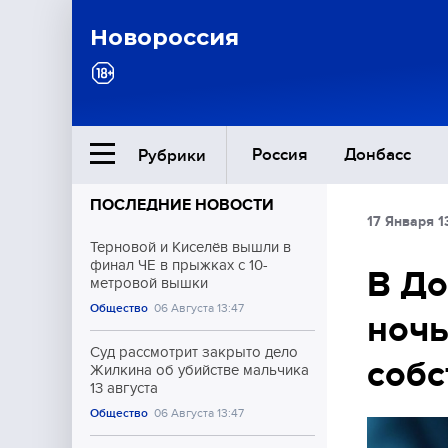
Новороссия
Россия
Донбасс
Рубрики
ПОСЛЕДНИЕ НОВОСТИ
17 Января 1
Ближний Восток
Терновой и Киселёв вышли в
финал ЧЕ в прыжках с 10-
В До
метровой вышки
Общество
Общество
06 Августа 13:47
ночь
Культура
Суд рассмотрит закрыто дело
собс
Жилкина об убийстве мальчика
13 августа
Общество
06 Августа 13:47