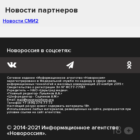
Новости партнеров
Новости СМИ2
Новороссия в соцсетях:
Сетевое издание «Информационное агентство «Новороссия»
зарегистрировано в Федеральной службе по надзору в сфере связи,
информационных технологий и массовых коммуникаций 20 ноября 2019 г.
Свидетельство о регистрации Эл № ФС77-77187.
Учредитель — НАО «Царьград медиа».
«Главный редактор- Лукьянов А.А.»
«Шеф-редактор - Садчиков А.М.»
Email:
mail@novorosinform.org
Телефон: +7 (495) 374-77-73
Настоящий ресурс может содержать материалы 18+.
Использование любых материалов, размещённых на сайте, разрешается при
условии ссылки на сайт агентства.
© 2014-2021 Информационное агентство
«Новороссия».