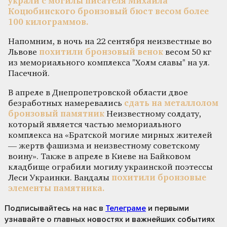
украли с могилы писателя Михаила
Коцюбинского бронзовый бюст весом более
100 килограммов.
Напомним, в ночь на 22 сентября неизвестные во
Львове
похитили бронзовый венок
весом 50 кг
из мемориального комплекса "Холм славы" на ул.
Пасечной.
В апреле в Днепропетровской области двое
безработных намеревались
сдать на металлолом
бронзовый памятник
Неизвестному солдату,
который является частью мемориального
комплекса на «Братской могиле мирных жителей
— жертв фашизма и неизвестному советскому
воину». Также в апреле в Киеве на Байковом
кладбище ограбили могилу украинской поэтессы
Леси Украинки. Вандалы
похитили бронзовые
элементы памятника.
Подписывайтесь на нас
в
Телеграме
и первыми
узнавайте о главных новостях и важнейших событиях