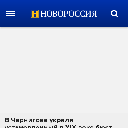
В Чернигове украли
установленный в XIX веке бюст