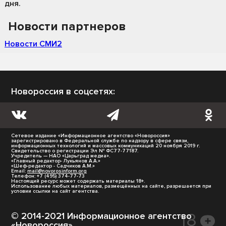
дня.
Новости партнеров
Новости СМИ2
Новороссия в соцсетях:
Сетевое издание «Информационное агентство «Новороссия»
зарегистрировано в Федеральной службе по надзору в сфере связи,
информационных технологий и массовых коммуникаций 20 ноября 2019 г.
Свидетельство о регистрации Эл № ФС77-77187.
Учредитель — НАО «Царьград медиа».
«Главный редактор- Лукьянов А.А.»
«Шеф-редактор - Садчиков А.М.»
Email:
mail@novorosinform.org
Телефон: +7 (495) 374-77-73
Настоящий ресурс может содержать материалы 18+.
Использование любых материалов, размещённых на сайте, разрешается при
условии ссылки на сайт агентства.
© 2014-2021 Информационное агентство
«Новороссия».