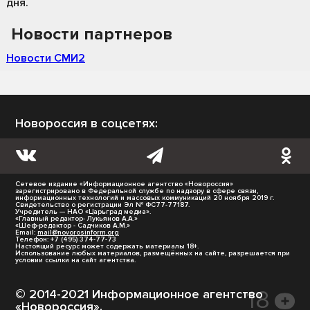
дня.
Новости партнеров
Новости СМИ2
Новороссия в соцсетях:
Сетевое издание «Информационное агентство «Новороссия»
зарегистрировано в Федеральной службе по надзору в сфере связи,
информационных технологий и массовых коммуникаций 20 ноября 2019 г.
Свидетельство о регистрации Эл № ФС77-77187.
Учредитель — НАО «Царьград медиа».
«Главный редактор- Лукьянов А.А.»
«Шеф-редактор - Садчиков А.М.»
Email:
mail@novorosinform.org
Телефон: +7 (495) 374-77-73
Настоящий ресурс может содержать материалы 18+.
Использование любых материалов, размещённых на сайте, разрешается при
условии ссылки на сайт агентства.
© 2014-2021 Информационное агентство
«Новороссия».