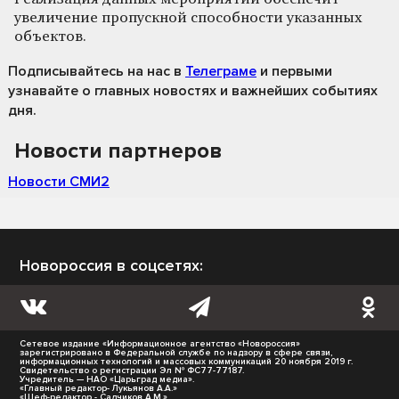
увеличение пропускной способности указанных
объектов.
Подписывайтесь на нас
в
Телеграме
и первыми
узнавайте о главных новостях и важнейших событиях
дня.
Новости партнеров
Новости СМИ2
Новороссия в соцсетях:
Сетевое издание «Информационное агентство «Новороссия»
зарегистрировано в Федеральной службе по надзору в сфере связи,
информационных технологий и массовых коммуникаций 20 ноября 2019 г.
Свидетельство о регистрации Эл № ФС77-77187.
Учредитель — НАО «Царьград медиа».
«Главный редактор- Лукьянов А.А.»
«Шеф-редактор - Садчиков А.М.»