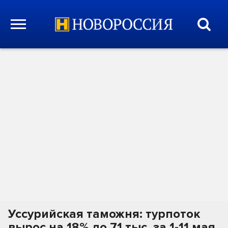
Уссурийская таможня: турпоток
вырос на 18% до 71 тыс. за 1-11 мая