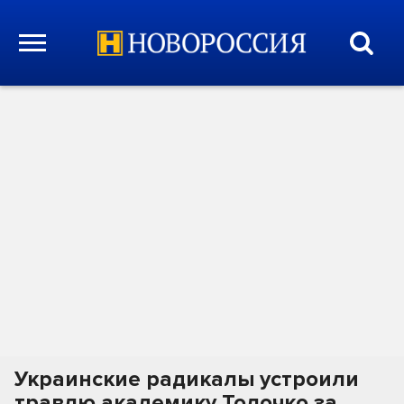
Украинские радикалы устроили
травлю академику Толочко за