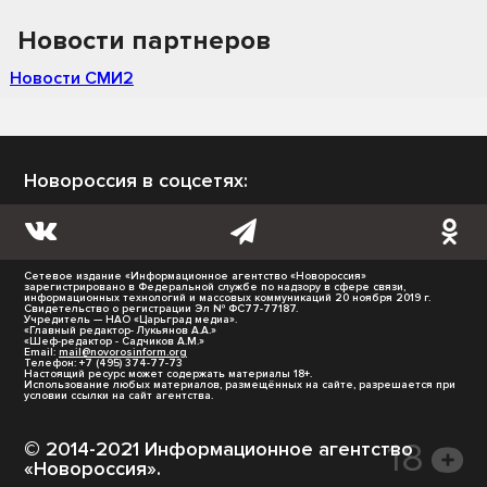
Новости партнеров
Новости СМИ2
Новороссия в соцсетях:
Сетевое издание «Информационное агентство «Новороссия»
зарегистрировано в Федеральной службе по надзору в сфере связи,
информационных технологий и массовых коммуникаций 20 ноября 2019 г.
Свидетельство о регистрации Эл № ФС77-77187.
Учредитель — НАО «Царьград медиа».
«Главный редактор- Лукьянов А.А.»
«Шеф-редактор - Садчиков А.М.»
Email:
mail@novorosinform.org
Телефон: +7 (495) 374-77-73
Настоящий ресурс может содержать материалы 18+.
Использование любых материалов, размещённых на сайте, разрешается при
условии ссылки на сайт агентства.
© 2014-2021 Информационное агентство
«Новороссия».