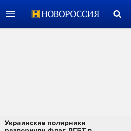
Украинские полярники
развернули флаг ЛГБТ в