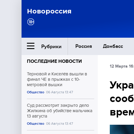
Новороссия
Россия
Донбасс
Рубрики
ПОСЛЕДНИЕ НОВОСТИ
12 Марта 16
Ближний Восток
Терновой и Киселёв вышли в
финал ЧЕ в прыжках с 10-
Укра
метровой вышки
Общество
Общество
06 Августа 13:47
сооб
Культура
Суд рассмотрит закрыто дело
врем
Жилкина об убийстве мальчика
13 августа
Общество
06 Августа 13:47