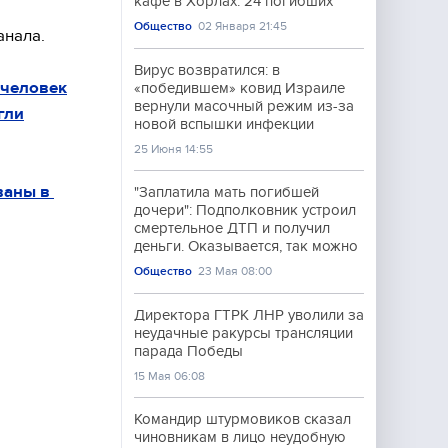
кафе в Хорлах: 24 погибших
Общество
02 Января 21:45
анала.
Вирус возвратился: в
 человек
«победившем» ковид Израиле
вернули масочный режим из-за
гли
новой вспышки инфекции
25 Июня 14:55
ваны в
"Заплатила мать погибшей
дочери": Подполковник устроил
смертельное ДТП и получил
деньги. Оказывается, так можно
Общество
23 Мая 08:00
Директора ГТРК ЛНР уволили за
неудачные ракурсы трансляции
парада Победы
15 Мая 06:08
Командир штурмовиков сказал
чиновникам в лицо неудобную