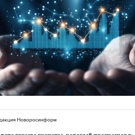
дакция Новоросинформ