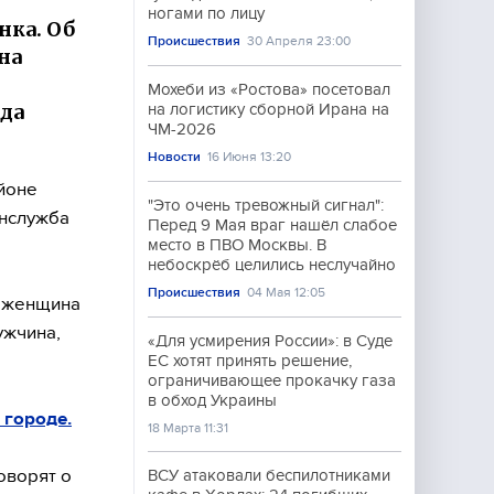
ногами по лицу
нка. Об
Происшествия
30 Апреля 23:00
на
Мохеби из «Ростова» посетовал
ода
на логистику сборной Ирана на
ЧМ-2026
Новости
16 Июня 13:20
йоне
"Это очень тревожный сигнал":
анслужба
Перед 9 Мая враг нашёл слабое
место в ПВО Москвы. В
небоскрёб целились неслучайно
Происшествия
04 Мая 12:05
а женщина
ужчина,
«Для усмирения России»: в Суде
ЕС хотят принять решение,
ограничивающее прокачку газа
в обход Украины
 городе.
18 Марта 11:31
оворят о
ВСУ атаковали беспилотниками