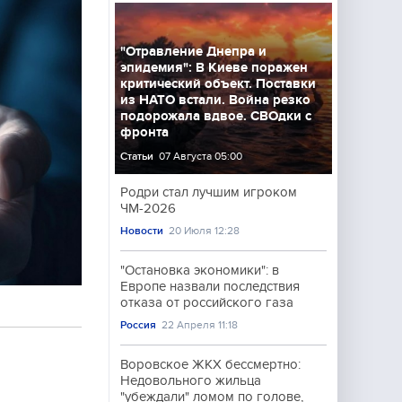
"Отравление Днепра и
эпидемия": В Киеве поражен
критический объект. Поставки
из НАТО встали. Война резко
подорожала вдвое. СВОдки с
фронта
Статьи
07 Августа 05:00
Родри стал лучшим игроком
ЧМ-2026
Новости
20 Июля 12:28
"Остановка экономики": в
Европе назвали последствия
отказа от российского газа
Россия
22 Апреля 11:18
Воровское ЖКХ бессмертно:
Недовольного жильца
"убеждали" ломом по голове,