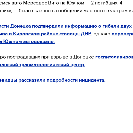
мся авто Мерседес Вито на Южном — 2 погибших, 4
ших», — было сказано в сообщении местного телеграм-к
асти Донецка подтвердили информацию о гибели двух
ыва в Кировском районе столицы ДНР,
однако
опровер
а Южном автовокзале.
ро пострадавших при взрыве в Донецке
госпитализиро
анский травматологический центр.
евидцы рассказали подробности инцидента.