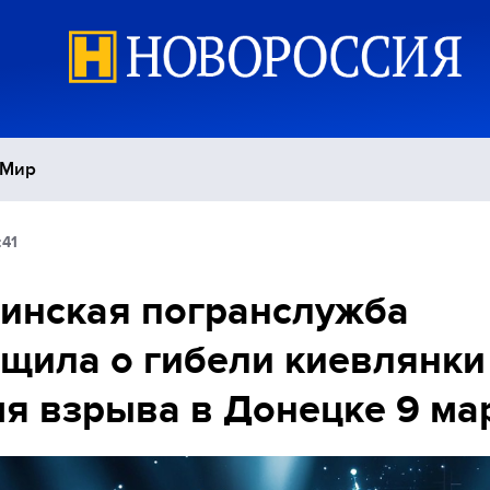
Мир
:41
Политика
С
инская погранслужба
Экономика
П
щила о гибели киевлянки
Спорт
я взрыва в Донецке 9 ма