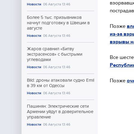
взорвавше
Новости
06 Августа 13:46
пострадав
Более 5 тыс. призывников
начнут подготовку в Швеции в
Позже
вл
августе
из-за взр
Новости
06 Августа 13:46
взрывы н
Жаров сравнил «Битву
экстрасенсов» с быстрыми
Все шесте
углеводами
Республик
Новости
06 Августа 13:46
Позже
оч
Bild: дроны атаковали судно Emil
в 39 км от Одессы
Новости
06 Августа 13:46
Пашинян: Электрические сети
Армении уйдут в доверительное
управление
Новости
06 Августа 13:46