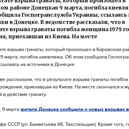
ьтате взрыва гранаты, который произошел в
ом районе Донецкая 9 марта, погибла киевля
общила Госпогранслужба Украины, ссылаясь 
ки в Донецке. В ведомстве рассказали, что в
ате взрыва гранаты погибла женщина 1979 г
я, приехавшая из Киева. На месте
ате взрыва гранаты, который произошел в Кировском ра
9 марта, погибла киевлянка. Об этом сообщила Госпогр
ссылаясь на источники в Донецке.
ве рассказали, что в результате взрыва гранаты погибл
 рождения, приехавшая из Киева. На месте скончался и м
 в действие гранату.
 9 марта
жители Донецка сообщили о новых взрывах в
фе СССР (ул. Бахметьева 6б, Текстильщик). Кроме того, г