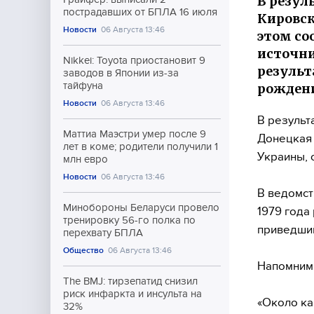
В резул
пострадавших от БПЛА 16 июля
Кировск
Новости
06 Августа 13:46
этом со
источни
Nikkei: Toyota приостановит 9
результ
заводов в Японии из-за
тайфуна
рождени
Новости
06 Августа 13:46
В результ
Маттиа Маэстри умер после 9
Донецкая 
лет в коме; родители получили 1
Украины, 
млн евро
Новости
06 Августа 13:46
В ведомст
Минобороны Беларуси провело
1979 года
тренировку 56-го полка по
приведший
перехвату БПЛА
Общество
06 Августа 13:46
Напомним,
The BMJ: тирзепатид снизил
риск инфаркта и инсульта на
«Около ка
32%