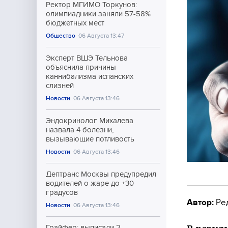
Ректор МГИМО Торкунов:
олимпиадники заняли 57-58%
бюджетных мест
Общество
06 Августа 13:47
Эксперт ВШЭ Тельнова
объяснила причины
каннибализма испанских
слизней
Новости
06 Августа 13:46
Эндокринолог Михалева
назвала 4 болезни,
вызывающие потливость
Новости
06 Августа 13:46
Дептранс Москвы предупредил
водителей о жаре до +30
градусов
Автор:
Ре
Новости
06 Августа 13:46
Грайфер: выписали 2