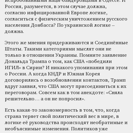
испробованными наци-бандеровцами в Одессе. И
Россия, разумеется, в этом случае должна,
согласно инфицированной Европе логике,
согласиться с физическим уничтожением русского
населения Донбасса? По украинской логике –
должна.
Этого же мнения придерживаются и Соединённые
Штаты. Такими категориями мыслят они не
только в отношении Украины. Помните заявление
Дональда Трампа о том, как США «победили
ИГИЛ» в Сирии? И никакого упоминания при этом
о России. А когда КНДР и Южная Корея
договорились о возобновлении контактов, Трамп
вдруг заявил, что США могут присоединиться к их
переговорам. Совсем как в том анекдоте: «Сняла
решительно… а он не попросил».
Есть какая-то закономерность в том, что, когда
страна теряет свой политический вес в мире, в
логике её руководства происходят необратимые и
необъяснимые изменения. Политиков уже