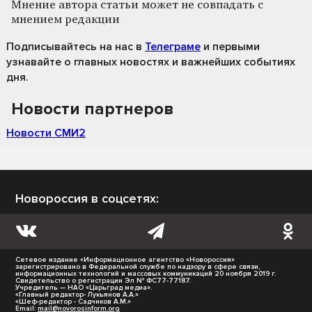
Мнение автора статьи может не совпадать с
мнением редакции
Подписывайтесь на нас
в
Телеграме
и первыми
узнавайте о главных новостях и важнейших событиях
дня.
Новости партнеров
Новости СМИ2
Новороссия в соцсетях:
Сетевое издание «Информационное агентство «Новороссия»
зарегистрировано в Федеральной службе по надзору в сфере связи,
информационных технологий и массовых коммуникаций 20 ноября 2019 г.
Свидетельство о регистрации Эл № ФС77-77187.
Учредитель — НАО «Царьград медиа».
«Главный редактор- Лукьянов А.А.»
«Шеф-редактор - Садчиков А.М.»
Email:
mail@novorosinform.org