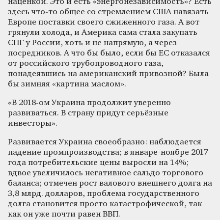
наценкой. Это и есть «энергонезависимость»? Есть
здесь что-то общее со стремлением США навязать
Европе поставки своего сжиженного газа. А вот
грянули холода, и Америка сама стала закупать
СПГ у России, хоть и не напрямую, а через
посредников. А что бы было, если бы ЕС отказался
от российского трубопроводного газа,
понадеявшись на американский привозной? Была
бы зимняя «картина маслом».
«В 2018-ом Украина продолжит уверенно
развиваться. В страну придут серьёзные
инвесторы».
Развивается Украина своеобразно: наблюдается
падение промпроизводства; в январе-ноябре 2017
года потребительские цены выросли на 14%;
вдвое увеличилось негативное сальдо торгового
баланса; отмечен рост валового внешнего долга на
3,8 млрд. долларов, проблема государственного
долга становится просто катастрофической, так
как он уже почти равен ВВП.