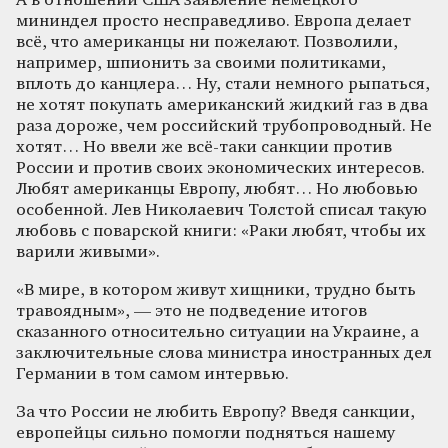
А в отношении США заявление немецкого
мининдел просто несправедливо. Европа делает
всё, что американцы ни пожелают. Позволили,
например, шпионить за своими политиками,
вплоть до канцлера… Ну, стали немного рыпаться,
не хотят покупать американский жидкий газ в два
раза дороже, чем российский трубопроводный. Не
хотят… Но ввели же всё-таки санкции против
России и против своих экономических интересов.
Любят американцы Европу, любят… Но любовью
особенной. Лев Николаевич Толстой списал такую
любовь с поварской книги: «Раки любят, чтобы их
варили живыми».
«В мире, в котором живут хищники, трудно быть
травоядным», — это не подведение итогов
сказанного относительно ситуации на Украине, а
заключительные слова министра иностранных дел
Германии в том самом интервью.
За что России не любить Европу? Введя санкции,
европейцы сильно помогли подняться нашему