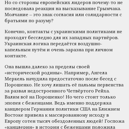
Но со стороны европейских лидеров почему-то не
последовала реакция на высказывание Грымчака.
Молчание – это знак согласия или солидарности с
братьями по разуму?
Конечно, контакты с украинскими политиками не
проходят бесследно для их западных партнёров.
Украинская логика передаётся воздушно-
капельным путём и очень заразна при личном
контакте.
Она вышла далеко за пределы своей
«исторической родины». Например, Ангела
Меркель начудила предостаточно после бесед с
Порошенко. Не хочу лишать её пальмы первенства
за развал недостроенного Четвёртого Рейха.
Валим всё на Порошенко! Но чего стоит только
эпопея с беженцами. Ведь именно поддержка
канцлером Германии политики США на Ближнем
Востоке привела к массированному исходу в
Европу сотен тысяч обездоленных людей! Госпожа
«канцлерин» в истории с беженцами положила