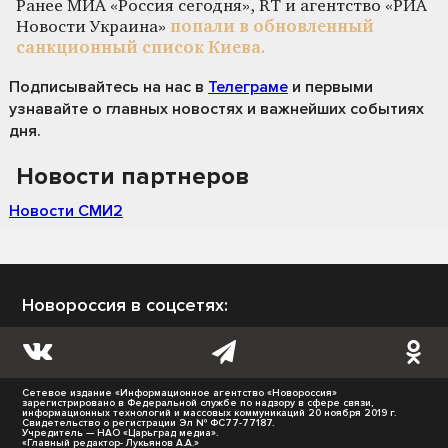
Ранее МИА «Россия сегодня», RT и агентство «РИА
Новости Украина»
попали в обновленный
санкционный список Киева.
Подписывайтесь на нас
в
Телеграме
и первыми
узнавайте о главных новостях и важнейших событиях
дня.
Новости партнеров
Новости СМИ2
Новороссия в соцсетях:
Сетевое издание «Информационное агентство «Новороссия»
зарегистрировано в Федеральной службе по надзору в сфере связи,
информационных технологий и массовых коммуникаций 20 ноября 2019 г.
Свидетельство о регистрации Эл № ФС77-77187.
Учредитель — НАО «Царьград медиа».
«Главный редактор- Лукьянов А.А.»