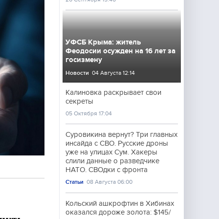
УФСБ Крыма: житель
Феодосии осужден на 16 лет за
госизмену
Новости
04 Августа 12:14
Калиновка раскрывает свои
секреты
05 Октября 17:04
Суровикина вернут? Три главных
инсайда с СВО. Русские дроны
уже на улицах Сум. Хакеры
слили данные о разведчике
НАТО. СВОдки с фронта
Статьи
08 Августа 06:00
Кольский ашкрофтин в Хибинах
оказался дороже золота: $145/