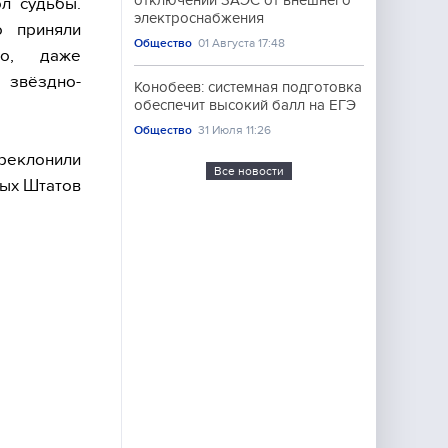
отключении ЗАЭС от внешнего
л судьбы.
электроснабжения
о приняли
Общество
01 Августа 17:48
но, даже
 звёздно-
Конобеев: системная подготовка
обеспечит высокий балл на ЕГЭ
Общество
31 Июля 11:26
преклонили
Все новости
ных Штатов