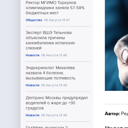
Ректор МГИМО Торкунов:
олимпиадники заняли 57-58%
бюджетных мест
Общество
06 Августа 13:47
Эксперт ВШЭ Тельнова
объяснила причины
каннибализма испанских
слизней
Новости
06 Августа 13:46
Эндокринолог Михалева
назвала 4 болезни,
вызывающие потливость
Новости
06 Августа 13:46
Дептранс Москвы предупредил
водителей о жаре до +30
градусов
Автор:
Ре
Новости
06 Августа 13:46
Грайфер: выписали 2