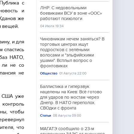
 Публика с
ЛНР: С недовольными
новость и
боевиками ВСУ в зоне «ООС»
Жданов же
работают психологи
я вещей.
04 Июля 19:34
Чиновникам нечем заняться? В
ину, и для
торговых центрах ищут
м спастись
подростков с зелёными
волосами и "эльфийскими
 баз НАТО,
ушами". Всплыл вопрос о
 ли не со
фронтовиках
пансия не
Общество
01 Августа 22:00
Баллистика и гиперзвук
нацелены на Киев: Всё готово
о США уже
для ударов по мостам через
Днепр. В НАТО переполох.
д контроль
СВОдки с фронта
ины, чтобы
Статьи
08 Августа 09:00
перевернул
ителя, что
МАГАТЭ сообщило о 23-м