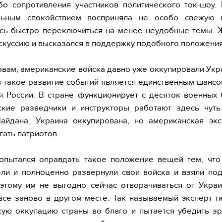
бо сопротивления участников политического ток-шоу.
льным спокойствием восприняла не особо свежую 
ась быстро переключиться на менее неудобные темы. 
скуссию и высказался в поддержку подобного положени
овам, американские войска давно уже оккупировали Укра
 такое развитие событий является единственным шансо
я России. В стране функционирует с десяток военных
ские разведчики и инструкторы работают здесь чуть
айдана. Украина оккупирована, но американская экс
гать патриотов.
опытался оправдать такое положение вещей тем, чт
ли и полноценно развернули свои войска и взяли по
оэтому им не выгодно сейчас отворачиваться от Укра
всё заново в другом месте. Так называемый эксперт 
ую оккупацию страны во благо и пытается убедить зр