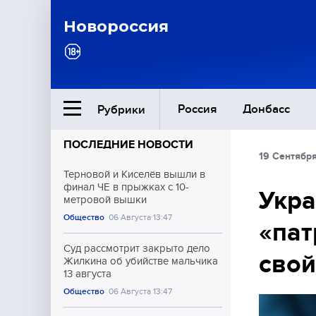
Новороссия
Россия
Донбасс
Рубрики
ПОСЛЕДНИЕ НОВОСТИ
19 Сентябр
Ближний Восток
Терновой и Киселёв вышли в
финал ЧЕ в прыжках с 10-
Укра
метровой вышки
Общество
Общество
06 Августа 13:47
«пат
Культура
Суд рассмотрит закрыто дело
свой
Жилкина об убийстве мальчика
13 августа
Общество
06 Августа 13:47