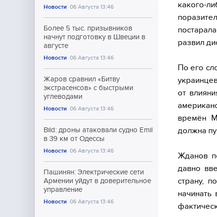
какого-ли
Новости
06 Августа 13:46
поразите
Более 5 тыс. призывников
постарал
начнут подготовку в Швеции в
развил ди
августе
Новости
06 Августа 13:46
По его сл
Жаров сравнил «Битву
украинцев
экстрасенсов» с быстрыми
от влияни
углеводами
американ
Новости
06 Августа 13:46
времён М
должна пу
Bild: дроны атаковали судно Emil
в 39 км от Одессы
Новости
06 Августа 13:46
Жданов п
давно вве
Пашинян: Электрические сети
страну, п
Армении уйдут в доверительное
управление
начинать 
Новости
06 Августа 13:46
фактическ