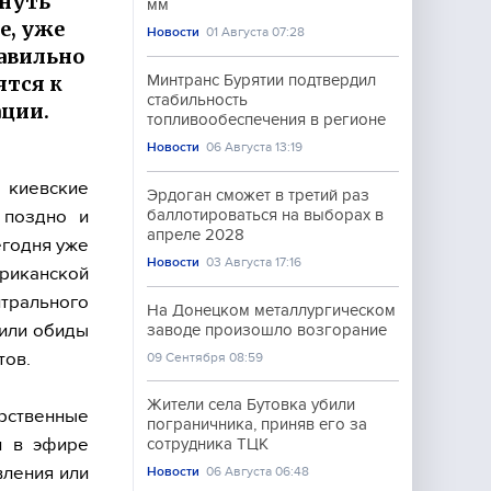
януть
мм
е, уже
Новости
01 Августа 07:28
авильно
ятся к
Минтранс Бурятии подтвердил
стабильность
ции.
топливообеспечения в регионе
Новости
06 Августа 13:19
 киевские
Эрдоган сможет в третий раз
 поздно и
баллотироваться на выборах в
апреле 2028
егодня уже
Новости
03 Августа 17:16
риканской
трального
На Донецком металлургическом
 или обиды
заводе произошло возгорание
тов.
09 Сентября 08:59
Жители села Бутовка убили
рственные
пограничника, приняв его за
л в эфире
сотрудника ТЦК
вления или
Новости
06 Августа 06:48