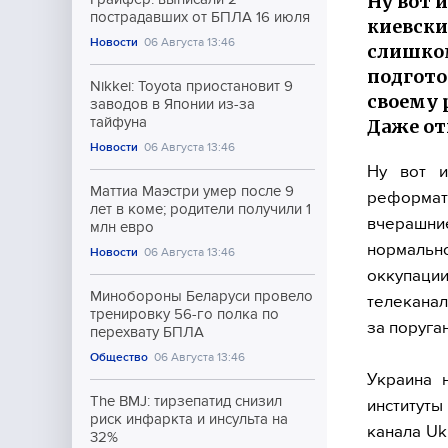
Ну вот 
пострадавших от БПЛА 16 июля
киевски
Новости
06 Августа 13:46
слишком
подгото
Nikkei: Toyota приостановит 9
своему 
заводов в Японии из-за
тайфуна
Даже от
Новости
06 Августа 13:46
Ну вот и
Маттиа Маэстри умер после 9
реформат
лет в коме; родители получили 1
вчерашние
млн евро
нормальн
Новости
06 Августа 13:46
оккупаци
Минобороны Беларуси провело
телеканал
тренировку 56-го полка по
за поруган
перехвату БПЛА
Общество
06 Августа 13:46
Украина 
The BMJ: тирзепатид снизил
институт
риск инфаркта и инсульта на
канала Uk
32%