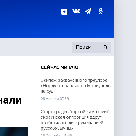
СЕЙЧАС ЧИТАЮТ
пецоперация
Экипаж захваченного траулера
«Норд» отправляют в Мариуполь
роисшествия
на суд
нали
06 Апреля 07:39
Старт предвыборной кампании?
Украинская оппозиция вдруг
озаботилась дискриминацией
русскоязычных
26 Сентября 15:46