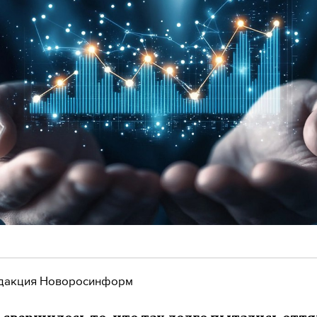
дакция Новоросинформ