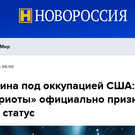
Мир
я 09:00
Политика
С
ина под оккупацией США:
Экономика
П
риоты» официально приз
Спорт
 статус