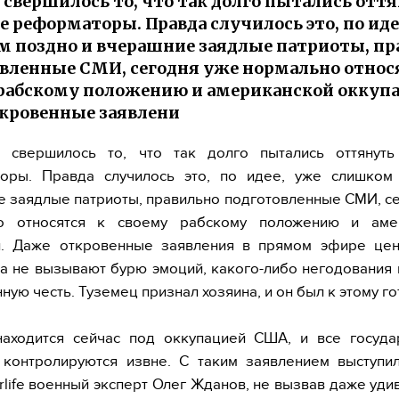
и свершилось то, что так долго пытались отт
е реформаторы. Правда случилось это, по иде
 поздно и вчерашние заядлые патриоты, пр
вленные СМИ, сегодня уже нормально относ
рабскому положению и американской оккупа
кровенные заявлени
 свершилось то, что так долго пытались оттянуть
оры. Правда случилось это, по идее, уже слишком
 заядлые патриоты, правильно подготовленные СМИ, с
о относятся к своему рабскому положению и аме
и. Даже откровенные заявления в прямом эфире цен
а не вызывают бурю эмоций, какого-либо негодования
ную честь. Туземец признал хозяина, и он был к этому го
находится сейчас под оккупацией США, и все госуда
ы контролируются извне. С таким заявлением выступи
rlife военный эксперт Олег Жданов, не вызвав даже уди