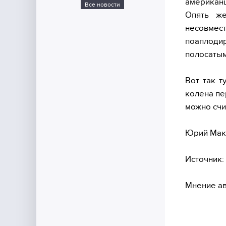
американ
Все новости
Опять же
несовме
поаплоди
полосатым
Вот так т
колена пе
можно счи
Юрий Мак
Источник:
Мнение ав