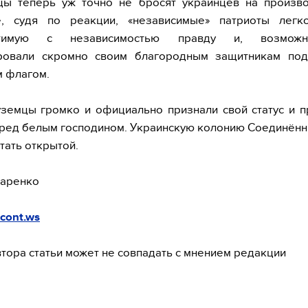
цы теперь уж точно не бросят украинцев на произво
, судя по реакции, «независимые» патриоты легк
стимую с независимостью правду и, возмож
ровали скромно своим благородным защитникам под
 флагом.
уземцы громко и официально признали свой статус и 
ред белым господином. Украинскую колонию Соединён
тать открытой.
аренко
cont.ws
тора статьи может не совпадать с мнением редакции