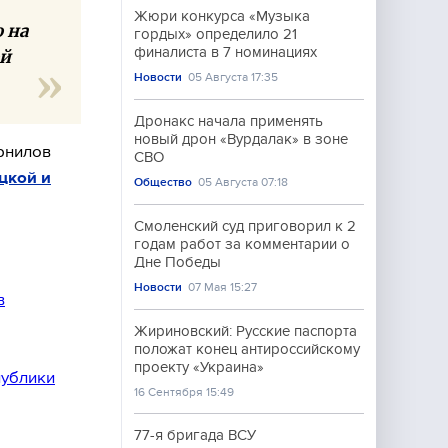
Жюри конкурса «Музыка
 на
гордых» определило 21
финалиста в 7 номинациях
ой
Новости
05 Августа 17:35
Дронакс начала применять
новый дрон «Вурдалак» в зоне
орнилов
СВО
цкой и
Общество
05 Августа 07:18
Смоленский суд приговорил к 2
годам работ за комментарии о
Дне Победы
Новости
07 Мая 15:27
в
Жириновский: Русские паспорта
положат конец антироссийскому
проекту «Украина»
публики
16 Сентября 15:49
77-я бригада ВСУ