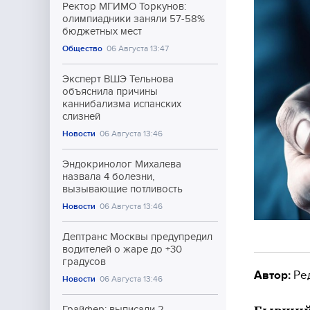
Ректор МГИМО Торкунов:
олимпиадники заняли 57-58%
бюджетных мест
Общество
06 Августа 13:47
Эксперт ВШЭ Тельнова
объяснила причины
каннибализма испанских
слизней
Новости
06 Августа 13:46
Эндокринолог Михалева
назвала 4 болезни,
вызывающие потливость
Новости
06 Августа 13:46
Дептранс Москвы предупредил
водителей о жаре до +30
градусов
Автор:
Ре
Новости
06 Августа 13:46
Грайфер: выписали 2