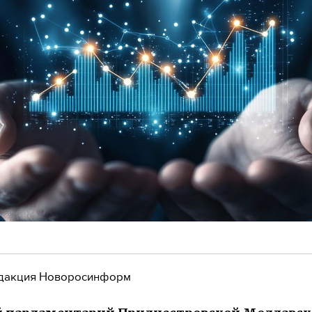
дакция Новоросинформ