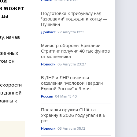
ой
Статьи
28 Июля 11:00
ев может
Подготовка к трибуналу над
 на
"азовцами" подходит к концу —
Пушилин
Донбасс
22 Августа 12:13
у, начав
Министр обороны Британии
Стритинг получил 40 тыс фунтов
ужённых
от мошенника
том он
Новости
05 Августа 23:27
В ДНР и ЛНР появятся
отделения "Молодой Гвардии
 скорости
Единой России" к 9 мая
 в данной
Россия
04 Мая 13:40
раины к
Поставки оружия США на
Украину в 2026 году упали в 5
раз
Новости
03 Августа 05:12