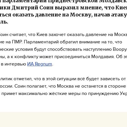
 парламентарий Приднестровской Молдавск
ики Дмитрий Соин выразил мнение, что Ки
ься оказать давление на Москву, начав атаку
ль.
оин считает, что Киев захочет оказать давление на Москв
ие на ПМР. Парламентарий обратил внимание на то, что
еские условия будут способствовать наступлению Воор
ны, а к конфликту может присоединиться Молдавия. Об э
 в интервью
ИА Regnum
.
литик отметил, что в этой ситуации всё будет зависеть от
оссии. Соин полагает, что Москва не останется в стороне
и примет максимально жёсткие меры по принуждению Ук