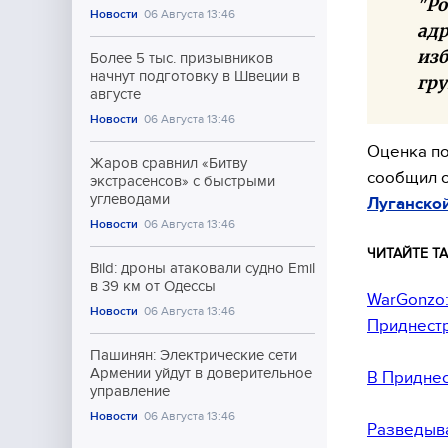
"Ро
Новости
06 Августа 13:46
адр
изб
Более 5 тыс. призывников
начнут подготовку в Швеции в
гр
августе
Новости
06 Августа 13:46
Оценка по
Жаров сравнил «Битву
сообщил о
экстрасенсов» с быстрыми
углеводами
Луганско
Новости
06 Августа 13:46
ЧИТАЙТЕ ТА
Bild: дроны атаковали судно Emil
в 39 км от Одессы
WarGonzo:
Новости
06 Августа 13:46
Приднест
Пашинян: Электрические сети
Армении уйдут в доверительное
В Приднес
управление
Новости
06 Августа 13:46
Разведыва