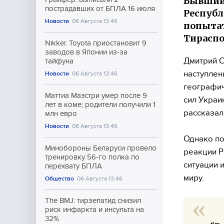
Бывший
пострадавших от БПЛА 16 июля
Республ
Новости
06 Августа 13:46
попытат
Тираспо
Nikkei: Toyota приостановит 9
заводов в Японии из-за
Дмитрий С
тайфуна
наступлен
Новости
06 Августа 13:46
географич
Маттиа Маэстри умер после 9
сил Украи
лет в коме; родители получили 1
рассказал
млн евро
Новости
06 Августа 13:46
Однако по
Минобороны Беларуси провело
реакции Р
тренировку 56-го полка по
ситуации 
перехвату БПЛА
миру.
Общество
06 Августа 13:46
The BMJ: тирзепатид снизил
риск инфаркта и инсульта на
32%