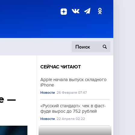
СЕЙЧАС ЧИТАЮТ
пецоперация
Apple начала выпуск складного
iPhone
роисшествия
Новости
26 Февраля 07:47
е —
«Русский стандарт»: чек в фаст-
фуде вырос до 752 рублей
Новости
22 Апреля 02:22