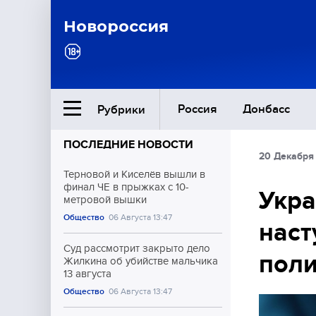
Новороссия
Россия
Донбасс
Рубрики
ПОСЛЕДНИЕ НОВОСТИ
20 Декабря
Ближний Восток
Терновой и Киселёв вышли в
финал ЧЕ в прыжках с 10-
Укра
метровой вышки
Общество
Общество
06 Августа 13:47
наст
Культура
Суд рассмотрит закрыто дело
поли
Жилкина об убийстве мальчика
13 августа
Общество
06 Августа 13:47