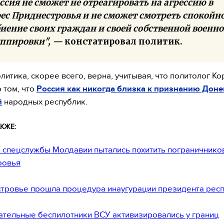
ссия не сможет не отреагировать на агрессию в
ес Приднестровья и не сможет смотреть спокойно
иение своих граждан и своей собственной военн
уппировки", —
констатировал политик.
литика, скорее всего, верна, учитывая, что политолог К
 том, что
Россия как никогда близка к признанию Доне
й
народных республик.
КЖЕ:
 спецслужбы Молдавии пытались похитить пограничнико
ровья
тровье прошла процедура инаугурации президента рес
тельные беспилотники ВСУ активизировались у границ