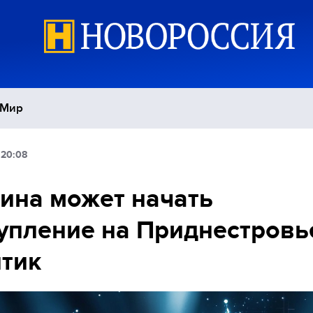
Мир
 20:08
Политика
С
ина может начать
Экономика
П
упление на Приднестровь
Спорт
тик