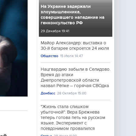
На Украине задержали
злоумышленника,
совершившего нападение на
генконсульство РФ
29 Декабря 19:41
Майор Александер: выставка о
30-й батарее откроется 24 июля
Общество
15 Июля 14:47
Нацгвардию забыли в Селидово.
Время до атаки
Днепропетровской области
назвал Рёпке – горячая СВОдка
Донбасс
28 Октября 15:00
"Жизнь стала слишком
убыточной": Вера Брежнева
теперь готова петь на русском
языке. Эксперимент с
псевдонимом провалился