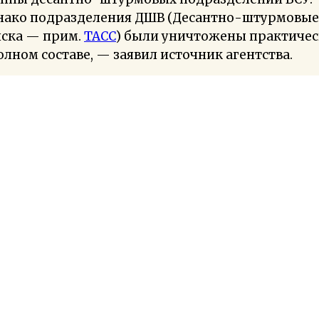
нако подразделения ДШВ (Десантно-штурмовые
йска — прим.
ТАСС
) были уничтожены практиче
олном составе, — заявил источник агентства.