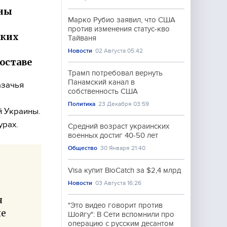
ены
Марко Рубио заявил, что США
против изменения статус-кво
ских
Тайваня
Новости
02 Августа 05:42
оставе
Трамп потребовал вернуть
Панамский канал в
азачья
собственность США
Политика
23 Декабря 03:59
 Украины.
урах.
Средний возраст украинских
военных достиг 40-50 лет
Общество
30 Января 21:40
Visa купит BioCatch за $2,4 млрд
Новости
03 Августа 16:26
я
"Это видео говорит против
ые
Шойгу": В Сети вспомнили про
операцию с русским десантом