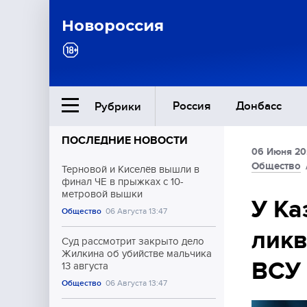
Новороссия
Россия
Донбасс
Рубрики
ПОСЛЕДНИЕ НОВОСТИ
06 Июня 20
Ближний Восток
Общество
Терновой и Киселёв вышли в
финал ЧЕ в прыжках с 10-
метровой вышки
Общество
У Ка
Общество
06 Августа 13:47
ликв
Культура
Суд рассмотрит закрыто дело
Жилкина об убийстве мальчика
ВСУ
13 августа
Общество
06 Августа 13:47