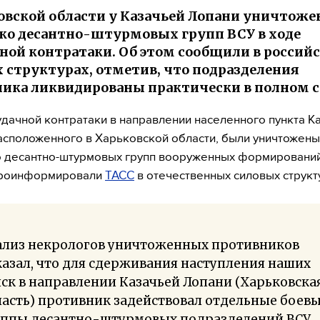
овской области у Казачьей Лопани уничтож
ко десантно-штурмовых групп ВСУ в ходе
ной контратаки. Об этом сообщили в россий
 структурах, отметив, что подразделения
ика ликвидированы практически в полном с
удачной контратаки в направлении населенного пункта К
асположенного в Харьковской области, были уничтожены
 десантно-штурмовых групп вооруженных формирований
проинформировали
ТАСС
в отечественных силовых структ
ализ некрологов уничтоженных противников
азал, что для сдерживания наступления наших
ск в направлении Казачьей Лопани (Харьковска
асть) противник задействовал отдельные боев
уппы десантно-штурмовых подразделений ВСУ.