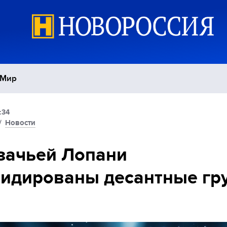
Мир
:34
Политика
С
/
Новости
Экономика
П
зачьей Лопани
идированы десантные гр
Спорт