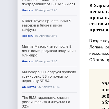
пострадавших от БПЛА 16 июля
В Харьк
Новости
06 Августа 13:46
несколь
проваль
Nikkei: Toyota приостановит 9
силовых
заводов в Японии из-за
противн
тайфуна
Новости
06 Августа 13:46
В ходе не
Маттиа Маэстри умер после 9
Лопань, р
лет в коме; родители получили 1
несколько
млн евро
Об этом 
Новости
06 Августа 13:46
Минобороны Беларуси провело
тренировку 56-го полка по
перехвату БПЛА
Ан
Общество
06 Августа 13:46
пок
вой
The BMJ: тирзепатид снизил
обл
риск инфаркта и инсульта на
32%
гр