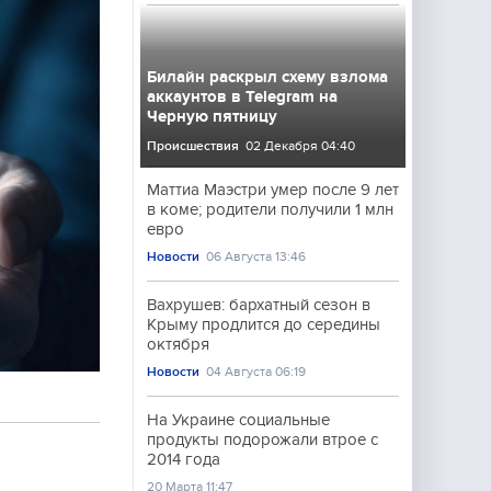
Билайн раскрыл схему взлома
аккаунтов в Telegram на
Черную пятницу
Происшествия
02 Декабря 04:40
Маттиа Маэстри умер после 9 лет
в коме; родители получили 1 млн
евро
Новости
06 Августа 13:46
Вахрушев: бархатный сезон в
Крыму продлится до середины
октября
Новости
04 Августа 06:19
На Украине социальные
продукты подорожали втрое с
2014 года
20 Марта 11:47