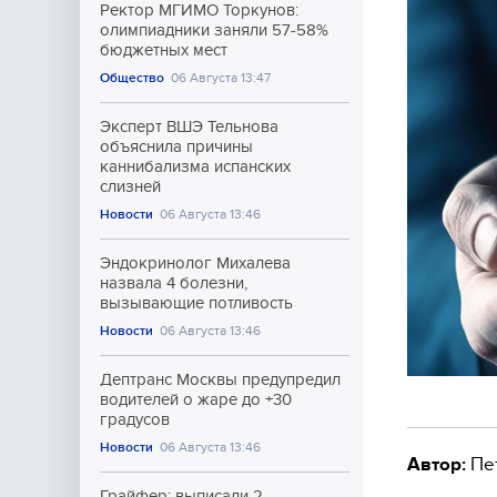
Ректор МГИМО Торкунов:
олимпиадники заняли 57-58%
бюджетных мест
Общество
06 Августа 13:47
Эксперт ВШЭ Тельнова
объяснила причины
каннибализма испанских
слизней
Новости
06 Августа 13:46
Эндокринолог Михалева
назвала 4 болезни,
вызывающие потливость
Новости
06 Августа 13:46
Дептранс Москвы предупредил
водителей о жаре до +30
градусов
Новости
06 Августа 13:46
Автор:
Пе
Грайфер: выписали 2