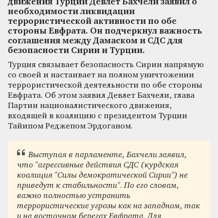
движения Турции Девлет Бахчели заявил о
необходимости ликвидации
террористической активности по обе
стороны Евфрата. Он подчеркнул важность
соглашения между Дамаском и СДС для
безопасности Сирии и Турции.
Турция связывает безопасность Сирии напрямую
со своей и настаивает на полном уничтожении
террористической деятельности по обе стороны
Евфрата. Об этом заявил Девлет Бахчели, глава
Партии националистического движения,
входящей в коалицию с президентом Турции
Тайипом Реджепом Эрдоганом.
Выступая в парламенте, Бахчели заявил,
что "агрессивные действия СДС (курдская
коалиция "Силы демократической Сирии") не
приведут к стабильности". По его словам,
важно полностью устранить
террористические угрозы как на западном, так
и на восточном берегах Евфрата. Для