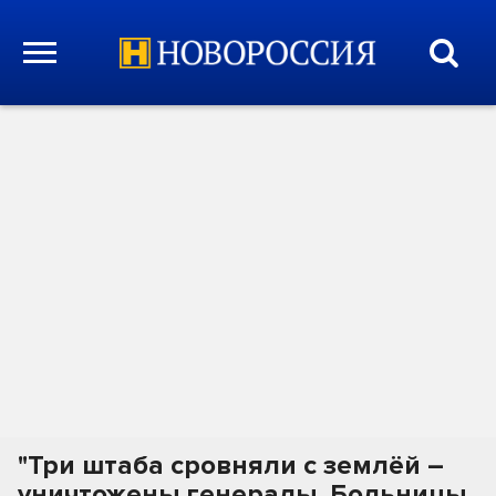
"Три штаба сровняли с землёй –
уничтожены генералы. Больницы