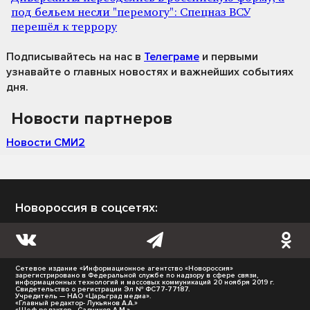
под бельем несли "перемогу": Спецназ ВСУ
перешёл к террору
Подписывайтесь на нас
в
Телеграме
и первыми
узнавайте о главных новостях и важнейших событиях
дня.
Новости партнеров
Новости СМИ2
Новороссия в соцсетях:
Сетевое издание «Информационное агентство «Новороссия»
зарегистрировано в Федеральной службе по надзору в сфере связи,
информационных технологий и массовых коммуникаций 20 ноября 2019 г.
Свидетельство о регистрации Эл № ФС77-77187.
Учредитель — НАО «Царьград медиа».
«Главный редактор- Лукьянов А.А.»