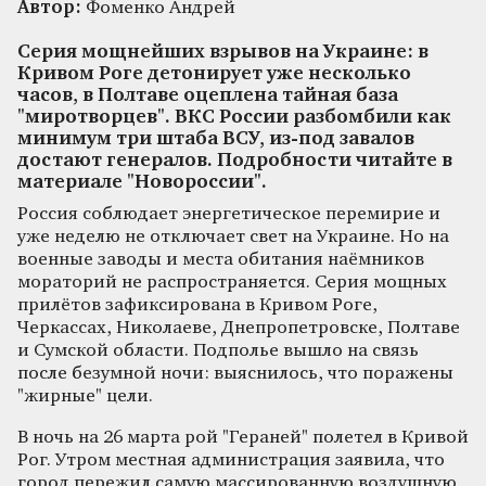
Автор:
Фоменко Андрей
Серия мощнейших взрывов на Украине: в
Кривом Роге детонирует уже несколько
часов, в Полтаве оцеплена тайная база
"миротворцев". ВКС России разбомбили как
минимум три штаба ВСУ, из-под завалов
достают генералов. Подробности читайте в
материале "Новороссии".
Россия соблюдает энергетическое перемирие и
уже неделю не отключает свет на Украине. Но на
военные заводы и места обитания наёмников
мораторий не распространяется. Серия мощных
прилётов зафиксирована в Кривом Роге,
Черкассах, Николаеве, Днепропетровске, Полтаве
и Сумской области. Подполье вышло на связь
после безумной ночи: выяснилось, что поражены
"жирные" цели.
В ночь на 26 марта рой "Гераней" полетел в Кривой
Рог. Утром местная администрация заявила, что
город пережил самую массированную воздушную