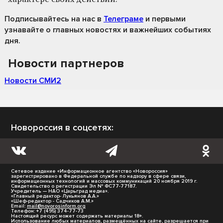
Подписывайтесь на нас
в
Телеграме
и первыми
узнавайте о главных новостях и важнейших событиях
дня.
Новости партнеров
Новости СМИ2
Новороссия в соцсетях:
Сетевое издание «Информационное агентство «Новороссия»
зарегистрировано в Федеральной службе по надзору в сфере связи,
информационных технологий и массовых коммуникаций 20 ноября 2019 г.
Свидетельство о регистрации Эл № ФС77-77187.
Учредитель — НАО «Царьград медиа».
«Главный редактор- Лукьянов А.А.»
«Шеф-редактор - Садчиков А.М.»
Email:
mail@novorosinform.org
Телефон: +7 (495) 374-77-73
Настоящий ресурс может содержать материалы 18+.
Использование любых материалов, размещённых на сайте, разрешается при