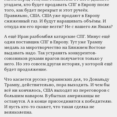
угадаем, кто будет продавать СПГ в Европу после
того, как будет перекрыт и этот ручеёк.
Правильно, США. США уже продают в Европу
сжиженный газ. И будут наращивать объёмы. И
откуда им его проще везти? Не с нашего ли Ямала?
А ещё Иран разбомбил катарские СПГ. Минус ещё
один поставщик СПГ в Европу. Тут уже Трампу
медаль за миротворчество на Ближнем Востоке
выдавать надо. Так устранять конкурентов-
союзников руками врагов получается только у
него. Но это совсем другая история, у которой ещё
будет продолжение.
Что касается русско-украинских дел, то Дональду
Трампу, действительно, пора выходить. И чем бы
всё ни кончилось, США выходят из переговоров с
большим наваром. В убытках американцы не
останутся. А в конце присоединятся к победителю.
И пусть кто-то скажет, что такая сделка не
великолепна.