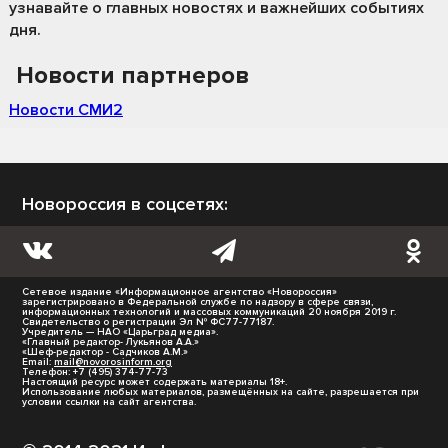
узнавайте о главных новостях и важнейших событиях
дня.
Новости партнеров
Новости СМИ2
Новороссия в соцсетях:
Сетевое издание «Информационное агентство «Новороссия»
зарегистрировано в Федеральной службе по надзору в сфере связи,
информационных технологий и массовых коммуникаций 20 ноября 2019 г.
Свидетельство о регистрации Эл № ФС77-77187.
Учредитель — НАО «Царьград медиа».
«Главный редактор- Лукьянов А.А.»
«Шеф-редактор - Садчиков А.М.»
Email:
mail@novorosinform.org
Телефон: +7 (495) 374-77-73
Настоящий ресурс может содержать материалы 18+.
Использование любых материалов, размещённых на сайте, разрешается при
условии ссылки на сайт агентства.