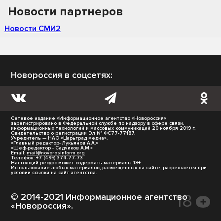
Новости партнеров
Новости СМИ2
Новороссия в соцсетях:
Сетевое издание «Информационное агентство «Новороссия»
зарегистрировано в Федеральной службе по надзору в сфере связи,
информационных технологий и массовых коммуникаций 20 ноября 2019 г.
Свидетельство о регистрации Эл № ФС77-77187.
Учредитель — НАО «Царьград медиа».
«Главный редактор- Лукьянов А.А.»
«Шеф-редактор - Садчиков А.М.»
Email:
mail@novorosinform.org
Телефон: +7 (495) 374-77-73
Настоящий ресурс может содержать материалы 18+.
Использование любых материалов, размещённых на сайте, разрешается при
условии ссылки на сайт агентства.
© 2014-2021 Информационное агентство
«Новороссия».