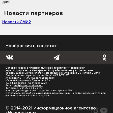
дня.
Новости партнеров
Новости СМИ2
Новороссия в соцсетях:
Сетевое издание «Информационное агентство «Новороссия»
зарегистрировано в Федеральной службе по надзору в сфере связи,
информационных технологий и массовых коммуникаций 20 ноября 2019 г.
Свидетельство о регистрации Эл № ФС77-77187.
Учредитель — НАО «Царьград медиа».
«Главный редактор- Лукьянов А.А.»
«Шеф-редактор - Садчиков А.М.»
Email:
mail@novorosinform.org
Телефон: +7 (495) 374-77-73
Настоящий ресурс может содержать материалы 18+.
Использование любых материалов, размещённых на сайте, разрешается при
условии ссылки на сайт агентства.
© 2014-2021 Информационное агентство
«Новороссия».