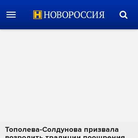
Тополева-Солдунова призвала
возродить традиции поощрения