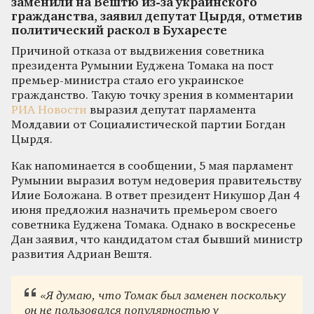
заменили на Вештю из-за украинского
гражданства, заявил депутат Цырдя, отметив
политический раскол в Бухаресте
Причиной отказа от выдвижения советника
президента Румынии Еуджена Томака на пост
премьер-министра стало его украинское
гражданство. Такую точку зрения в комментарии
РИА Новости
выразил депутат парламента
Молдавии от Социалистической партии Богдан
Цырдя.
Как напоминается в сообщении, 5 мая парламент
Румынии выразил вотум недоверия правительству
Илие Боложана. В ответ президент Никушор Дан 4
июня предложил назначить премьером своего
советника Еуджена Томака. Однако в воскресенье
Дан заявил, что кандидатом стал бывший министр
развития Адриан Вештя.
«Я думаю, что Томак был заменен поскольку
он не пользовался популярностью у