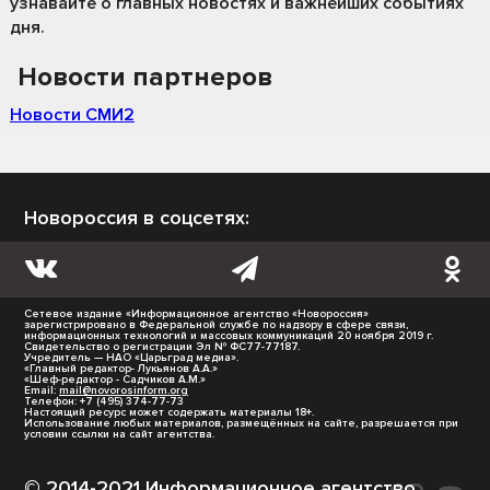
узнавайте о главных новостях и важнейших событиях
дня.
Новости партнеров
Новости СМИ2
Новороссия в соцсетях:
Сетевое издание «Информационное агентство «Новороссия»
зарегистрировано в Федеральной службе по надзору в сфере связи,
информационных технологий и массовых коммуникаций 20 ноября 2019 г.
Свидетельство о регистрации Эл № ФС77-77187.
Учредитель — НАО «Царьград медиа».
«Главный редактор- Лукьянов А.А.»
«Шеф-редактор - Садчиков А.М.»
Email:
mail@novorosinform.org
Телефон: +7 (495) 374-77-73
Настоящий ресурс может содержать материалы 18+.
Использование любых материалов, размещённых на сайте, разрешается при
условии ссылки на сайт агентства.
© 2014-2021 Информационное агентство