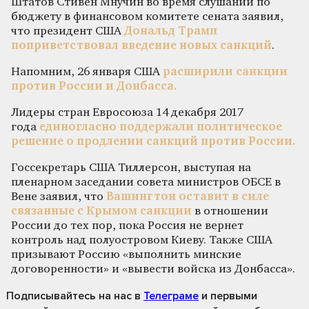
Штатов Стивен Мнучин во время слушаний по
бюджету в финансовом комитете сената заявил,
что президент США
Дональд Трамп
поприветствовал введение новых санкций
.
Напомним, 26 января США
расширили санкции
против России и Донбасса.
Лидеры стран Евросоюза 14 декабря 2017
года
единогласно поддержали политическое
решение о продлении санкций против России.
Госсекретарь США Тиллерсон, выступая на
пленарном заседании совета министров ОБСЕ в
Вене заявил, что
Вашингтон оставит в силе
связанные с Крымом санкции
в отношении
России до тех пор, пока Россия не вернет
контроль над полуостровом Киеву. Также США
призывают Россию «выполнить минские
договоренности» и «вывести войска из Донбасса».
Подписывайтесь на нас
в
Телеграме
и первыми