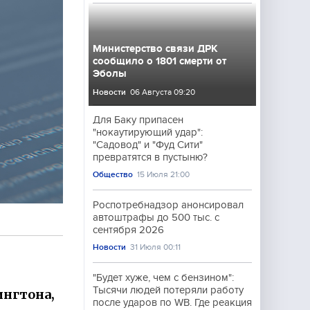
Министерство связи ДРК
сообщило о 1801 смерти от
Эболы
Новости
06 Августа 09:20
Для Баку припасен
"нокаутирующий удар":
"Садовод" и "Фуд Сити"
превратятся в пустыню?
Общество
15 Июля 21:00
Роспотребнадзор анонсировал
автоштрафы до 500 тыс. с
сентября 2026
Новости
31 Июля 00:11
"Будет хуже, чем с бензином":
Тысячи людей потеряли работу
ингтона,
после ударов по WB. Где реакция