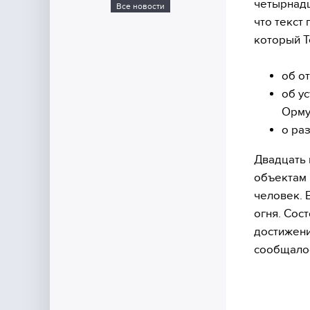
четырнадц
Все новости
что текст
который Т
об о
об у
Орму
о ра
Двадцать 
объектам 
человек. 
огня. Сос
достижени
сообщалос