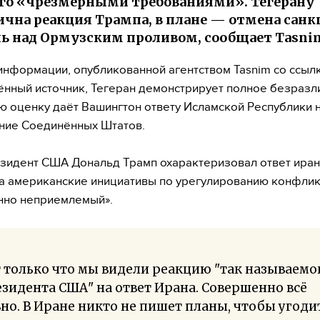
его «чрезмерными требованиями». Тегерану
ична реакция Трампа, в плане — отмена санк
ь над Ормузским проливом, сообщает Tasni
информации, опубликованной агентством Tasnim со ссыл
нный источник, Тегеран демонстрирует полное безразл
ую оценку даёт Вашингтон ответу Исламской Республики 
ние Соединённых Штатов.
зидент США Дональд Трамп охарактеризовал ответ ира
а американские инициативы по урегулированию конфлик
нно неприемлемый».
 только что мы видели реакцию "так называемо
зидента США" на ответ Ирана. Совершенно всё
но. В Иране никто не пишет планы, чтобы угоди