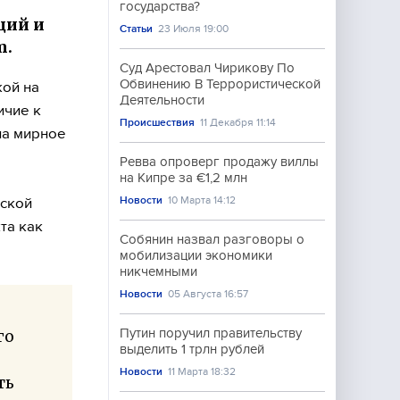
государства?
ций и
Статьи
23 Июля 19:00
m.
Суд Арестовал Чирикову По
Обвинению В Террористической
кой на
Деятельности
ичие к
Происшествия
11 Декабря 11:14
на мирное
Ревва опроверг продажу виллы
на Кипре за €1,2 млн
Новости
10 Марта 14:12
нской
та как
Собянин назвал разговоры о
мобилизации экономики
никчемными
Новости
05 Августа 16:57
Путин поручил правительству
го
выделить 1 трлн рублей
Новости
11 Марта 18:32
ть