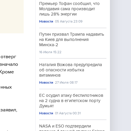
Премьер Тофан сообщил, что
Молдавия сама производит
лишь 28% энергии
Новости
05 Августа 23:09
Путин призвал Трампа надавить
на Киев для выполнения
Минска-2
16 Июля 15:22
 отверг
означало
Наталия Вожова предупредила
об опасности избытка
 Кроме
витаминов
Новости
27 Июля 08:17
енных
ЕС осудил атаку беспилотников
на 2 судна в египетском порту
Думьят
заявил,
Новости
01 Августа 00:31
NASA и ESO подтвердили