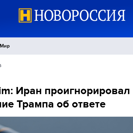
Мир
6
Политика
С
Экономика
П
im: Иран проигнорировал
ие Трампа об ответе
Спорт