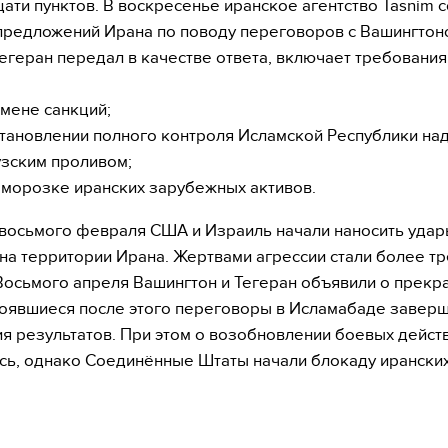
ати пунктов. В воскресенье иранское агентство Tasnim 
 предложений Ирана по поводу переговоров с Вашингтон
егеран передал в качестве ответа, включает требования
тмене санкций;
становлении полного контроля Исламской Республики на
зским проливом;
зморозке иранских зарубежных активов.
восьмого февраля США и Израиль начали наносить удар
на территории Ирана. Жертвами агрессии стали более тр
Восьмого апреля Вашингтон и Тегеран объявили о прек
тоявшиеся после этого переговоры в Исламабаде завер
я результатов. При этом о возобновлении боевых дейст
ь, однако Соединённые Штаты начали блокаду иранских