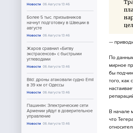
Тра
Новости
06 Августа 13:46
пла
нар
Более 5 тыс. призывников
начнут подготовку в Швеции в
цел
августе
Новости
06 Августа 13:46
— приводи
Жаров сравнил «Битву
экстрасенсов» с быстрыми
По данным
углеводами
мирное пр
Новости
06 Августа 13:46
бы подчин
Bild: дроны атаковали судно Emil
того, как
в 39 км от Одессы
настаивае
Новости
06 Августа 13:46
репараций
Пашинян: Электрические сети
Армении уйдут в доверительное
В начале 
управление
что Тегер
Новости
06 Августа 13:46
относител