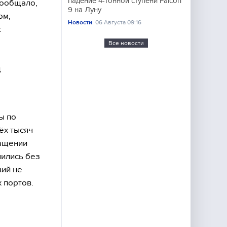
падение 4-тонной ступени Falcon
сообщало,
9 на Луну
ом,
Новости
06 Августа 09:16
:
Все новости
д
ы по
ёх тысяч
ращении
шились без
вий не
 портов.