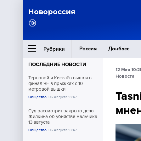
Новороссия
Россия
Донбасс
Рубрики
ПОСЛЕДНИЕ НОВОСТИ
12 Мая 10:2
Ближний Восток
Новости
Терновой и Киселёв вышли в
финал ЧЕ в прыжках с 10-
метровой вышки
Общество
Tasn
Общество
06 Августа 13:47
мнен
Культура
Суд рассмотрит закрыто дело
Жилкина об убийстве мальчика
13 августа
Общество
06 Августа 13:47