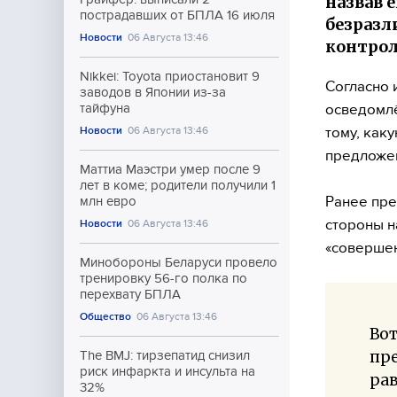
назвав 
пострадавших от БПЛА 16 июля
безразл
Новости
06 Августа 13:46
контрол
Nikkei: Toyota приостановит 9
Согласно 
заводов в Японии из-за
осведомлё
тайфуна
тому, как
Новости
06 Августа 13:46
предложе
Маттиа Маэстри умер после 9
лет в коме; родители получили 1
Ранее пре
млн евро
стороны н
Новости
06 Августа 13:46
«соверше
Минобороны Беларуси провело
тренировку 56-го полка по
перехвату БПЛА
Общество
06 Августа 13:46
Вот
пре
The BMJ: тирзепатид снизил
риск инфаркта и инсульта на
рав
32%