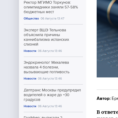
Ректор МГИМО Торкунов:
олимпиадники заняли 57-58%
бюджетных мест
Общество
06 Августа 13:47
Эксперт ВШЭ Тельнова
объяснила причины
каннибализма испанских
слизней
Новости
06 Августа 13:46
Эндокринолог Михалева
назвала 4 болезни,
вызывающие потливость
Новости
06 Августа 13:46
Дептранс Москвы предупредил
водителей о жаре до +30
Автор:
Ер
градусов
Новости
06 Августа 13:46
В ответ
Грайфер: выписали 2