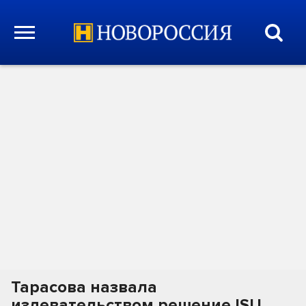
Тарасова назвала
издевательством решение ISU