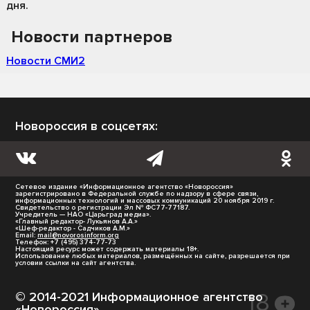
дня.
Новости партнеров
Новости СМИ2
Новороссия в соцсетях:
Сетевое издание «Информационное агентство «Новороссия»
зарегистрировано в Федеральной службе по надзору в сфере связи,
информационных технологий и массовых коммуникаций 20 ноября 2019 г.
Свидетельство о регистрации Эл № ФС77-77187.
Учредитель — НАО «Царьград медиа».
«Главный редактор- Лукьянов А.А.»
«Шеф-редактор - Садчиков А.М.»
Email:
mail@novorosinform.org
Телефон: +7 (495) 374-77-73
Настоящий ресурс может содержать материалы 18+.
Использование любых материалов, размещённых на сайте, разрешается при
условии ссылки на сайт агентства.
© 2014-2021 Информационное агентство
«Новороссия».