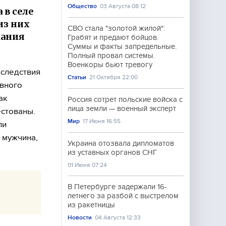
Общество
03 Августа 08:12
 в селе
из них
СВО стала "золотой жилой":
жания
Грабят и предают бойцов.
Суммы и факты запредельные.
Полный провал системы.
Военкоры бьют тревогу
 следствия
Статьи
21 Октября 22:00
овного
ак
Россия сотрет польские войска с
лица земли — военный эксперт
естованы.
Мир
17 Июня 16:55
ли
 мужчина,
Украина отозвала дипломатов
из уставных органов СНГ
01 Июня 07:24
В Петербурге задержали 16-
летнего за разбой с выстрелом
из ракетницы
Новости
04 Августа 12:33