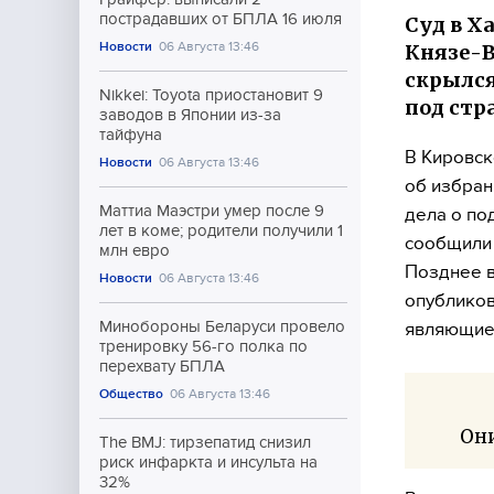
пострадавших от БПЛА 16 июля
Суд в Х
Новости
06 Августа 13:46
Князе-В
скрылся
Nikkei: Toyota приостановит 9
под стр
заводов в Японии из-за
тайфуна
В Кировск
Новости
06 Августа 13:46
об избран
Маттиа Маэстри умер после 9
дела о по
лет в коме; родители получили 1
сообщил
млн евро
Позднее в
Новости
06 Августа 13:46
опубликов
Минобороны Беларуси провело
являющие
тренировку 56-го полка по
перехвату БПЛА
Общество
06 Августа 13:46
Они
The BMJ: тирзепатид снизил
риск инфаркта и инсульта на
32%