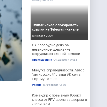
16 Августа 15:40
Twitter начал блокировать
ссылки на Telegram-каналы
18 Января 20:07
СКР возбудил дело за
незаконное удержание
сотрудников скорой помощи
Происшествия
04 Декабря 07:33
Минутка справедливости. Автор
"антирусской" статьи УК сел в
тюрьму на 11 лет
Россия
15 Февраля 13:50
Командир с позывным Юрист
спасся от FPV-дрона за дверью в
Любицком