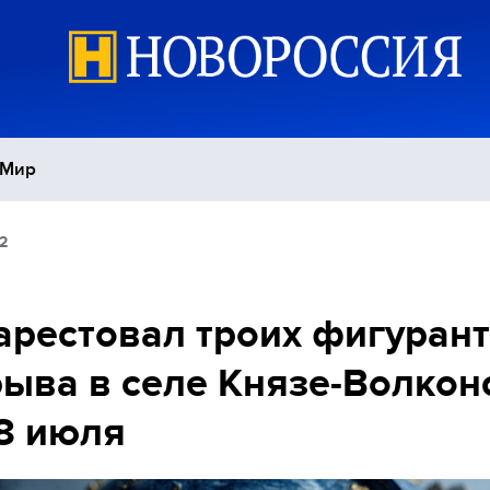
Мир
2
Политика
С
Экономика
П
арестовал троих фигуран
ыва в селе Князе-Волкон
Спорт
8 июля