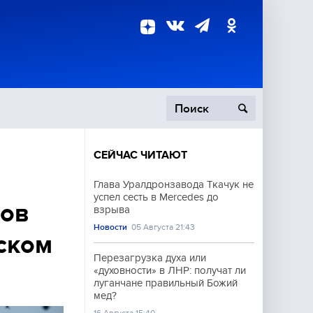
СЕЙЧАС ЧИТАЮТ
пецоперация
Глава Уралдронзавода Ткачук не
успел сесть в Mercedes до
роисшествия
тов
взрыва
Новости
05 Августа 21:43
ском
Перезагрузка духа или
«духовности» в ЛНР: получат ли
луганчане правильный Божий
мед?