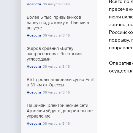
Всего по 
Новости
06 Августа 13:46
пресечени
июля вклю
Более 5 тыс. призывников
начнут подготовку в Швеции в
заочно, п
августе
Российско
Новости
06 Августа 13:46
подрыву, 
направлен
Жаров сравнил «Битву
экстрасенсов» с быстрыми
углеводами
Оперативн
Новости
06 Августа 13:46
осуществл
Bild: дроны атаковали судно Emil
в 39 км от Одессы
Новости
06 Августа 13:46
Пашинян: Электрические сети
Армении уйдут в доверительное
управление
Новости
06 Августа 13:46