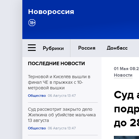
Новороссия
Россия
Донбасс
Рубрики
ПОСЛЕДНИЕ НОВОСТИ
01 Мая 08:2
Ближний Восток
Новости
Терновой и Киселёв вышли в
финал ЧЕ в прыжках с 10-
метровой вышки
Общество
Суд 
Общество
06 Августа 13:47
подр
Культура
Суд рассмотрит закрыто дело
Жилкина об убийстве мальчика
до 2
13 августа
Общество
06 Августа 13:47