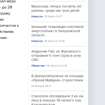
рал меру
Морозова: пятеро погибли, 60
— до 28
ранены, среди них трое детей
тражу
Новости
29 Июня 14:47
ми
ричастна к
Балицкий: поврежден ключевой
энергообъект в Запорожской
йствиям,
области
нии.
Новости
06 Августа 13:16
Андроник Пак: из Жуковского
отправили 5 тонн груза в зону
СВО
Общество
06 Августа 12:41
В Днепропетровске на площади
«Героев Майдана» сгорел бомж
14 Января 08:11
Спасатели обследовали 3 кв. км
леса в поисках 78-летнего под
Красноярском