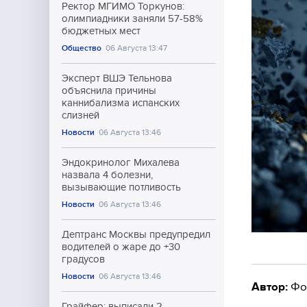
Ректор МГИМО Торкунов:
олимпиадники заняли 57-58%
бюджетных мест
Общество
06 Августа 13:47
Эксперт ВШЭ Тельнова
объяснила причины
каннибализма испанских
слизней
Новости
06 Августа 13:46
Эндокринолог Михалева
назвала 4 болезни,
вызывающие потливость
Новости
06 Августа 13:46
Дептранс Москвы предупредил
водителей о жаре до +30
градусов
Новости
06 Августа 13:46
Автор:
Фо
Грайфер: выписали 2