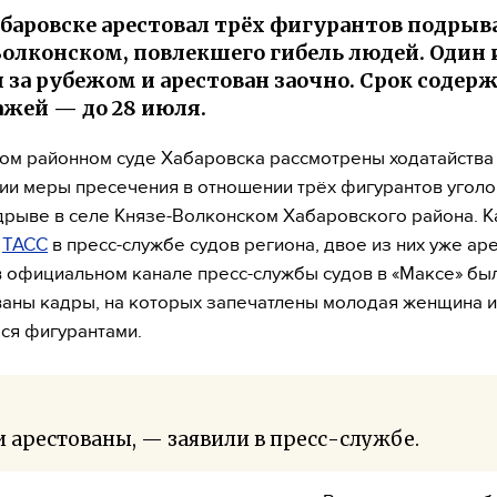
абаровске арестовал трёх фигурантов подрыва
олконском, повлекшего гибель людей. Один 
 за рубежом и арестован заочно. Срок содер
ажей — до 28 июля.
ом районном суде Хабаровска рассмотрены ходатайства
ии меры пресечения в отношении трёх фигурантов угол
дрыве в селе Князе-Волконском Хабаровского района. К
и
ТАСС
в пресс-службе судов региона, двое из них уже ар
 официальном канале пресс-службы судов в «Максе» бы
аны кадры, на которых запечатлены молодая женщина и
ся фигурантами.
 арестованы, — заявили в пресс-службе.