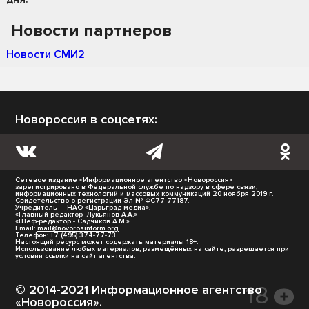
Новости партнеров
Новости СМИ2
Новороссия в соцсетях:
Сетевое издание «Информационное агентство «Новороссия»
зарегистрировано в Федеральной службе по надзору в сфере связи,
информационных технологий и массовых коммуникаций 20 ноября 2019 г.
Свидетельство о регистрации Эл № ФС77-77187.
Учредитель — НАО «Царьград медиа».
«Главный редактор- Лукьянов А.А.»
«Шеф-редактор - Садчиков А.М.»
Email:
mail@novorosinform.org
Телефон: +7 (495) 374-77-73
Настоящий ресурс может содержать материалы 18+.
Использование любых материалов, размещённых на сайте, разрешается при
условии ссылки на сайт агентства.
© 2014-2021 Информационное агентство
«Новороссия».