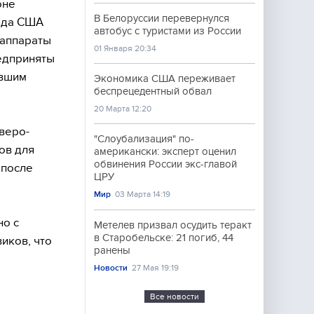
оне
В Белоруссии перевернулся
года США
автобус с туристами из России
 аппараты
01 Января 20:34
едприняты
авшим
Экономика США переживает
беспрецедентный обвал
20 Марта 12:20
веро-
"Слоубализация" по-
ов для
американски: эксперт оценил
обвинения России экс-главой
 после
ЦРУ
Мир
03 Марта 14:19
но с
Метелев призвал осудить теракт
в Старобельске: 21 погиб, 44
иков, что
ранены
Новости
27 Мая 19:19
Все новости