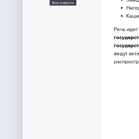
Все новости
Ниге
Каци
Речь идет
государс
государст
ведут акт
распростр