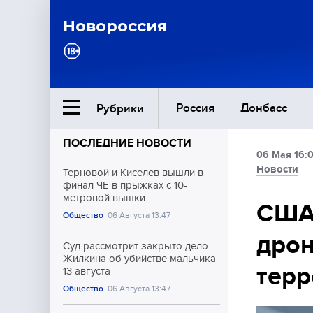
Новороссия
Россия
Донбасс
Рубрики
ПОСЛЕДНИЕ НОВОСТИ
06 Мая 16:
Ближний Восток
Новости
Терновой и Киселёв вышли в
финал ЧЕ в прыжках с 10-
метровой вышки
Общество
США 
Общество
06 Августа 13:47
дрон
Культура
Суд рассмотрит закрыто дело
Жилкина об убийстве мальчика
тер
13 августа
Общество
06 Августа 13:47