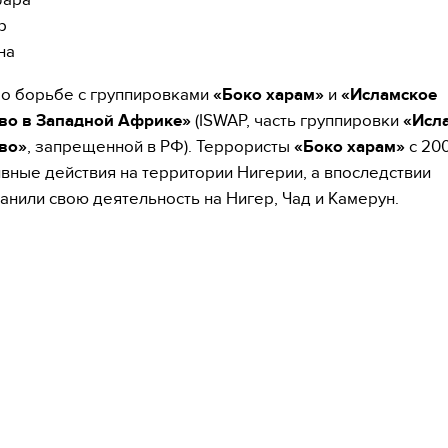
р
на
 о борьбе с группировками
«Боко харам»
и
«Исламское
тво в Западной Африке»
(ISWAP, часть группировки
«Исл
во»
, запрещенной в РФ). Террористы
«Боко харам»
с 20
ивные действия на территории Нигерии, а впоследствии
анили свою деятельность на Нигер, Чад и Камерун.