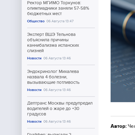
Ректор МГИМО Торкунов:
олимпиадники заняли 57-58%
бюджетных мест
Общество
06 Августа 13:47
Эксперт ВШЭ Тельнова
объяснила причины
каннибализма испанских
слизней
Новости
06 Августа 13:46
Эндокринолог Михалева
назвала 4 болезни,
вызывающие потливость
Новости
06 Августа 13:46
Дептранс Москвы предупредил
водителей о жаре до +30
градусов
Новости
06 Августа 13:46
Автор:
Че
Грайфер: выписали 2