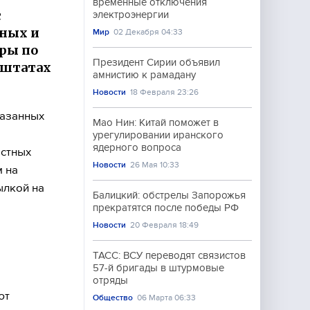
временные отключения
с
электроэнергии
нных и
Мир
02 Декабря 04:33
ары по
Президент Сирии объявил
 штатах
амнистию к рамадану
Новости
18 Февраля 23:26
казанных
Мао Нин: Китай поможет в
урегулировании иранского
ядерного вопроса
естных
Новости
26 Мая 10:33
 на
ылкой на
Балицкий: обстрелы Запорожья
прекратятся после победы РФ
Новости
20 Февраля 18:49
ТАСС: ВСУ переводят связистов
57-й бригады в штурмовые
отряды
ют
Общество
06 Марта 06:33