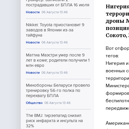
пострадавших от БПЛА 16 июля
Нигерия
Новости
06 Августа 13:46
террори
дроны M
Nikkei: Toyota приостановит 9
позиция
заводов в Японии из-за
Сокото,
тайфуна
Новости
06 Августа 13:46
Вот отфор
Маттиа Маэстри умер после 9
тегов:
лет в коме; родители получили 1
Нигерия и
млн евро
военных с
Новости
06 Августа 13:46
территори
Министерс
Минобороны Беларуси провело
тренировку 56-го полка по
формиров
перехвату БПЛА
беспилотн
Общество
06 Августа 13:46
передвиже
The BMJ: тирзепатид снизил
риск инфаркта и инсульта на
Американс
32%