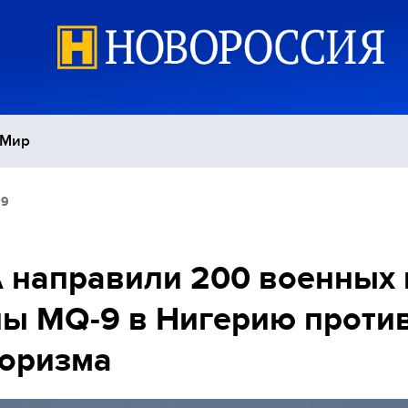
Мир
09
Политика
С
Экономика
П
направили 200 военных 
ы MQ-9 в Нигерию проти
Спорт
роризма