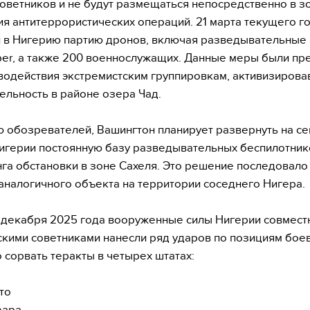
оветников и не будут размещаться непосредственно в з
я антитеррористических операций. 21 марта текущего 
 в Нигерию партию дронов, включая разведывательные
er, а также 200 военнослужащих. Данные меры были пр
водействия экстремистским группировкам, активизиров
ельность в районе озера Чад.
 обозревателей, Вашингтон планирует развернуть на се
игерии постоянную базу разведывательных беспилотник
га обстановки в зоне Сахеля. Это решение последовало
аналогичного объекта на территории соседнего Нигера.
 декабря 2025 года вооруженные силы Нигерии совмест
кими советниками нанесли ряд ударов по позициям боев
 сорвать теракты в четырех штатах:
то
фара