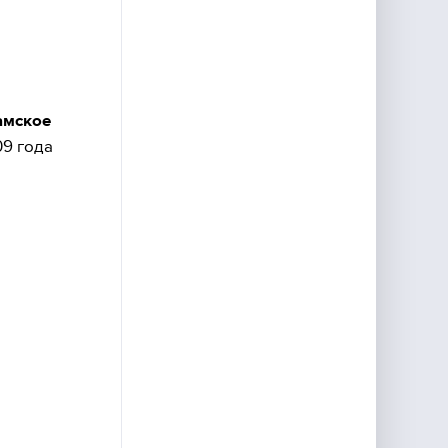
амское
09 года