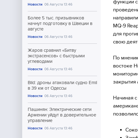
функции с
Новости
06 Августа 13:46
проведени
направили
Более 5 тыс. призывников
начнут подготовку в Швеции в
MQ-9 Reap
августе
для проти
Новости
06 Августа 13:46
свою деят
Жаров сравнил «Битву
экстрасенсов» с быстрыми
По мнению
углеводами
востоке Н
Новости
06 Августа 13:46
мониторин
закрытия 
Bild: дроны атаковали судно Emil
в 39 км от Одессы
Новости
06 Августа 13:46
Начиная с
американс
Пашинян: Электрические сети
позволило
Армении уйдут в доверительное
управление
Новости
06 Августа 13:46
Соко
Зам