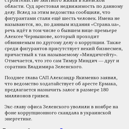
строительстве элитного жилья в Киевской
области. Суд арестовал недвижимость по данному
делу. Вслед за этим ведомства сообщили, что
фигурантами стали ещё шесть человек. Имена не
называются, но, по данным издания «Страна.ua»,
речь идёт в том числе о бывшем вице-премьере
Алексее Чернышове, который проходит
обвиняемым по другому делу о коррупции. Также
среди фигурантов присутствует некий бизнесмен,
причастный к так называемому «Миндичгейту».
Отмечается, что это сам Тимур Миндич — друг и
соратник Владимира Зеленского.
Позднее глава САП Александр Якименко заявил,
что ведомство ходатайствует об аресте Ермака,
предлагается назначить залог в размере 180
миллионов гривен.
Экс-главу офиса Зеленского уволили в ноябре на
фоне коррупционного скандала в украинской
энергетике.