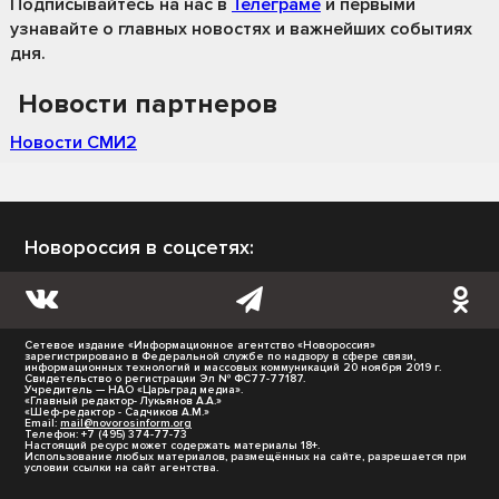
Подписывайтесь на нас
в
Телеграме
и первыми
узнавайте о главных новостях и важнейших событиях
дня.
Новости партнеров
Новости СМИ2
Новороссия в соцсетях:
Сетевое издание «Информационное агентство «Новороссия»
зарегистрировано в Федеральной службе по надзору в сфере связи,
информационных технологий и массовых коммуникаций 20 ноября 2019 г.
Свидетельство о регистрации Эл № ФС77-77187.
Учредитель — НАО «Царьград медиа».
«Главный редактор- Лукьянов А.А.»
«Шеф-редактор - Садчиков А.М.»
Email:
mail@novorosinform.org
Телефон: +7 (495) 374-77-73
Настоящий ресурс может содержать материалы 18+.
Использование любых материалов, размещённых на сайте, разрешается при
условии ссылки на сайт агентства.