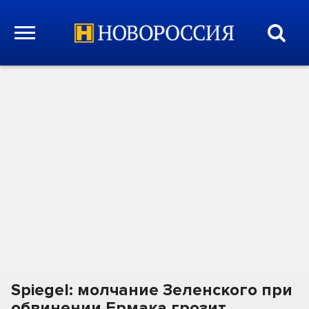
Spiegel: молчание Зеленского при
обвинении Ермака грозит