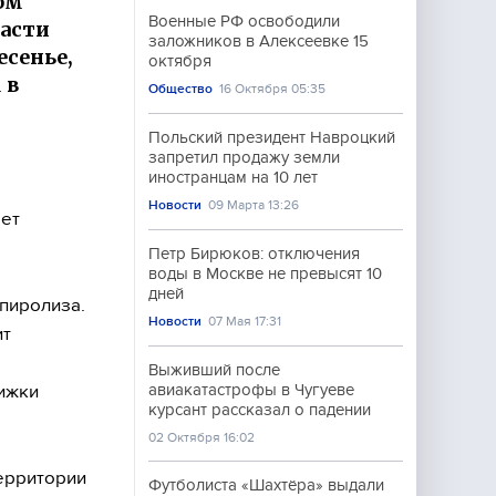
ом
Военные РФ освободили
асти
заложников в Алексеевке 15
есенье,
октября
 в
Общество
16 Октября 05:35
Польский президент Навроцкий
запретил продажу земли
иностранцам на 10 лет
Новости
09 Марта 13:26
ает
Петр Бирюков: отключения
воды в Москве не превысят 10
дней
пиролиза.
Новости
07 Мая 17:31
ит
Выживший после
вижки
авиакатастрофы в Чугуеве
курсант рассказал о падении
02 Октября 16:02
территории
Футболиста «Шахтёра» выдали