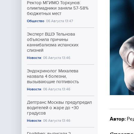
Ректор МГИМО Торкунов:
олимпиадники заняли 57-58%
бюджетных мест
Общество
06 Августа 13:47
Эксперт ВШЭ Тельнова
объяснила причины
каннибализма испанских
слизней
Новости
06 Августа 13:46
Эндокринолог Михалева
назвала 4 болезни,
вызывающие потливость
Новости
06 Августа 13:46
Дептранс Москвы предупредил
водителей о жаре до +30
градусов
Автор:
Ре
Новости
06 Августа 13:46
Грайфер: выписали 2