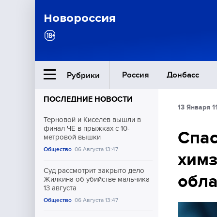
Новороссия
Россия
Донбасс
Рубрики
ПОСЛЕДНИЕ НОВОСТИ
13 Января 1
Ближний Восток
Терновой и Киселёв вышли в
финал ЧЕ в прыжках с 10-
Спас
метровой вышки
Общество
Общество
06 Августа 13:47
химз
Культура
Суд рассмотрит закрыто дело
обла
Жилкина об убийстве мальчика
13 августа
Общество
06 Августа 13:47