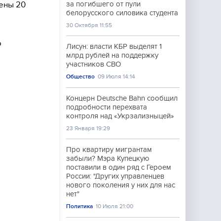
ены 20
за погибшего от пули
белорусского силовика студента
30 Октября 11:55
о
Лисун: власти КБР выделят 1
млрд рублей на поддержку
участников СВО
Общество
09 Июля 14:14
Концерн Deutsche Bahn сообщил
подробности перехвата
контроля над «Укрзализныцей»
23 Января 19:29
Про квартиру мигрантам
забыли? Мэра Купецкую
поставили в один ряд с Героем
России: "Других управленцев
нового поколения у них для нас
нет"
Политика
10 Июля 21:00