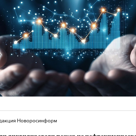
дакция Новоросинформ