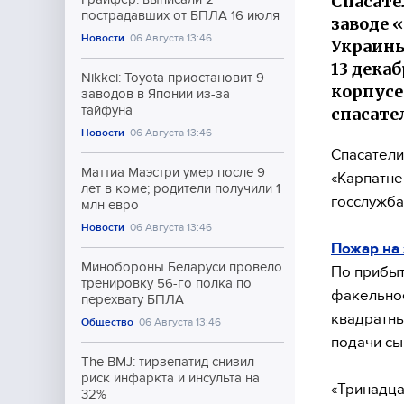
Спасате
пострадавших от БПЛА 16 июля
заводе 
Новости
06 Августа 13:46
Украины
13 дека
Nikkei: Toyota приостановит 9
корпусе
заводов в Японии из-за
тайфуна
спасате
Новости
06 Августа 13:46
Спасатели
Маттиа Маэстри умер после 9
«Карпатне
лет в коме; родители получили 1
госслужба
млн евро
Новости
06 Августа 13:46
Пожар на
Минобороны Беларуси провело
По прибыт
тренировку 56-го полка по
факельное
перехвату БПЛА
квадратны
Общество
06 Августа 13:46
подачи сы
The BMJ: тирзепатид снизил
риск инфаркта и инсульта на
«Тринадца
32%