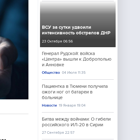
ВСУ за сутки удвоили
интенсивность обстрелов ДНР
23 Октября 06:56
Генерал Рудской: войска
«Центра» вышли к Доброполью
и Анновке
Общество
04 Июля 11:35
Пациентка в Тюмени получила
ожоги ног от батареи в
больнице
Новости
19 Января 19:04
Битва между войнами: О гибели
российского ИЛ-20 в Сирии
27 Сентября 22:57