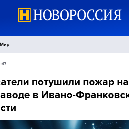
Мир
1:47
Политика
С
атели потушили пожар на
Экономика
П
аводе в Ивано-Франковс
Спорт
сти