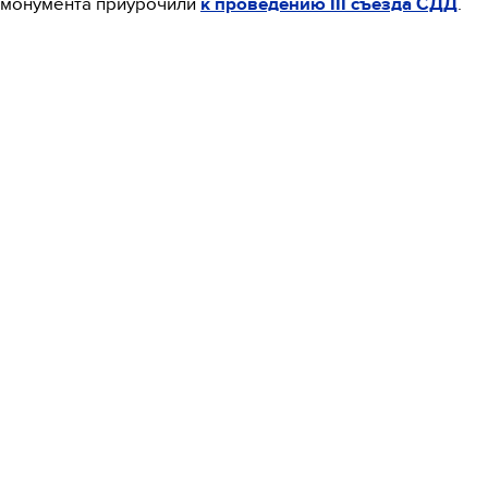
 монумента приурочили
к проведению III съезда СДД
.