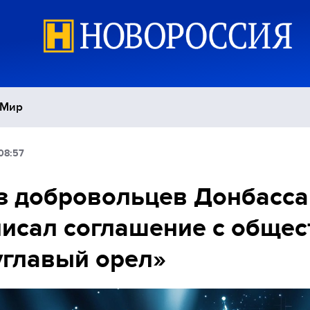
Мир
08:57
Политика
С
з добровольцев Донбасса
Экономика
П
исал соглашение с обще
Спорт
главый орел»