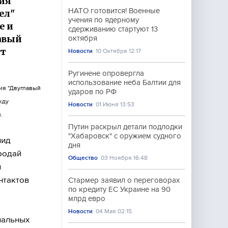
тия
НАТО готовится! Военные
ел"
учения по ядерному
е и
сдерживанию стартуют 13
авый
октября
йт
Новости
10 Октября 12:17
Ругинене опровергла
использование неба Балтии для
ния "Двуглавый
ударов по РФ
жду
Новости
01 Июня 13:53
.
Путин раскрыл детали подлодки
"Хабаровск" с оружием судного
нид
дня
родай
Общество
03 Ноября 16:48
и
нтактов
Стармер заявил о переговорах
по кредиту ЕС Украине на 90
млрд евро
Новости
04 Мая 02:15
нальных