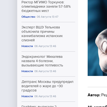
Ректор МГИМО Торкунов:
олимпиадники заняли 57-58%
бюджетных мест
Общество
06 Августа 13:47
Эксперт ВШЭ Тельнова
объяснила причины
каннибализма испанских
слизней
Новости
06 Августа 13:46
Эндокринолог Михалева
назвала 4 болезни,
вызывающие потливость
Новости
06 Августа 13:46
Дептранс Москвы предупредил
водителей о жаре до +30
градусов
Автор:
Ре
Новости
06 Августа 13:46
Грайфер: выписали 2