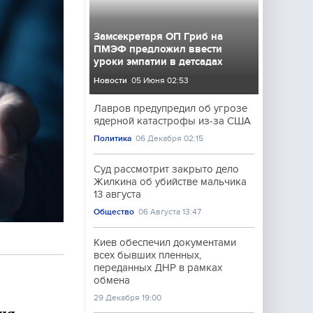
Замсекретаря ОП Гриб на
ПМЭФ предложил ввести
уроки эмпатии в детсадах
Новости
05 Июня 02:53
Лавров предупредил об угрозе
ядерной катастрофы из-за США
Политика
06 Декабря 02:15
Суд рассмотрит закрыто дело
Жилкина об убийстве мальчика
13 августа
Общество
06 Августа 13:47
Киев обеспечил документами
всех бывших пленных,
переданных ДНР в рамках
обмена
29 Декабря 19:00