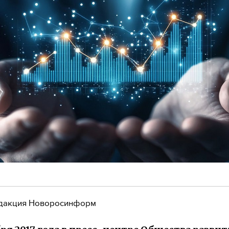
дакция Новоросинформ