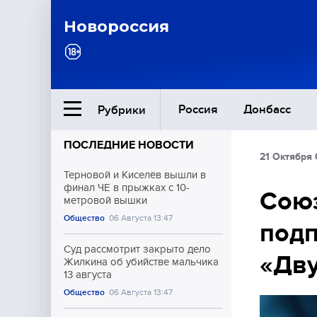
Новороссия
Россия
Донбасс
Рубрики
ПОСЛЕДНИЕ НОВОСТИ
21 Октября 
Ближний Восток
Терновой и Киселёв вышли в
финал ЧЕ в прыжках с 10-
Сою
метровой вышки
Общество
Общество
06 Августа 13:47
подп
Культура
Суд рассмотрит закрыто дело
«Дву
Жилкина об убийстве мальчика
13 августа
Общество
06 Августа 13:47