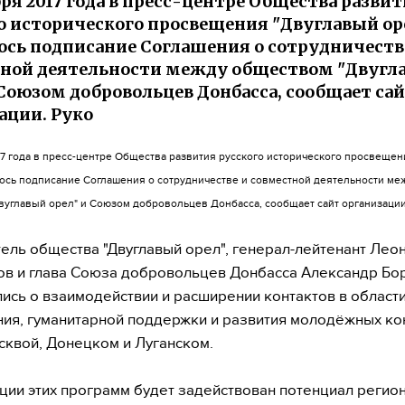
бря 2017 года в пресс-центре Общества разви
о исторического просвещения "Двуглавый ор
ось подписание Соглашения о сотрудничеств
ной деятельности между обществом "Двугл
 Союзом добровольцев Донбасса, сообщает са
ации. Руко
17 года в пресс-центре Общества развития русского исторического просвеще
лось подписание Соглашения о сотрудничестве и совместной деятельности ме
вуглавый орел" и Союзом добровольцев Донбасса, сообщает сайт организации
ель общества "Двуглавый орел", генерал-лейтенант Лео
в и глава Союза добровольцев Донбасса Александр Бо
ись о взаимодействии и расширении контактов в област
ия, гуманитарной поддержки и развития молодёжных ко
квой, Донецком и Луганском.
ции этих программ будет задействован потенциал регио