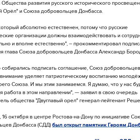
 Общества развития русского исторического просвещен
й Орёл" и Союза добровольцев Донбасса.
 который абсолютно естественен, потому что русские
еские организации должны взаимодействовать и сотрудн
льно и вполне естественно", – прокомментировал подпи
я глава Союза добровольцев Донбасса Александр Боро
 собирались подписать соглашение, Союз добровольце
внимание уделяет патриотическому воспитанию молодё
оего Союза. И мы этим занимаемся. Я думаю, что у нас бу
я работа в этом направлении", — заявил в свою очередь
ель общества "Двуглавый орел" генерал-лейтенант Реш
 16 октября в центре Ростова-на-Дону по инициативе Со
ьцев Донбасса (СДД)
был открыт памятник Героям Донб