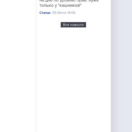
на дне по уровню прав. Хуже
только у "кашников"
Статьи
25 Июля 19:00
Все новости