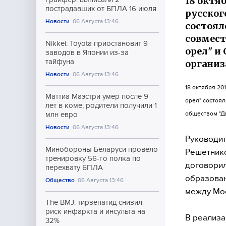
18 октя
пострадавших от БПЛА 16 июля
русског
Новости
06 Августа 13:46
состоял
совмест
Nikkei: Toyota приостановит 9
орел" и
заводов в Японии из-за
тайфуна
организ
Новости
06 Августа 13:46
18 октября 20
Маттиа Маэстри умер после 9
орел" состоя
лет в коме; родители получили 1
обществом "Д
млн евро
Новости
06 Августа 13:46
Руководит
Минобороны Беларуси провело
Решетнико
тренировку 56-го полка по
договорил
перехвату БПЛА
образован
Общество
06 Августа 13:46
между Мос
The BMJ: тирзепатид снизил
риск инфаркта и инсульта на
В реализа
32%