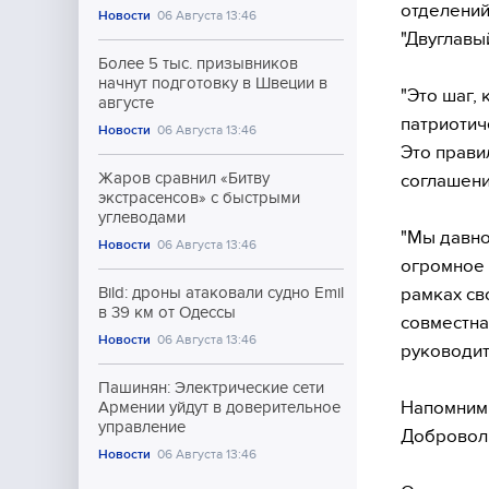
отделений
Новости
06 Августа 13:46
"Двуглавы
Более 5 тыс. призывников
начнут подготовку в Швеции в
"Это шаг,
августе
патриотич
Новости
06 Августа 13:46
Это прави
Жаров сравнил «Битву
соглашени
экстрасенсов» с быстрыми
углеводами
"Мы давно
Новости
06 Августа 13:46
огромное 
рамках св
Bild: дроны атаковали судно Emil
в 39 км от Одессы
совместна
Новости
06 Августа 13:46
руководит
Пашинян: Электрические сети
Напомним,
Армении уйдут в доверительное
управление
Добровол
Новости
06 Августа 13:46