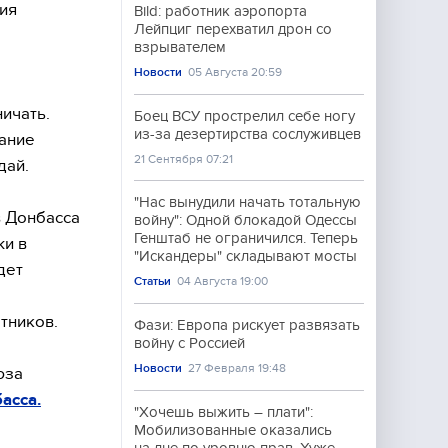
ия
Bild: работник аэропорта
Лейпциг перехватил дрон со
взрывателем
Новости
05 Августа 20:59
ичать.
Боец ВСУ прострелил себе ногу
из-за дезертирства сослуживцев
сание
21 Сентября 07:21
дай.
"Нас вынудили начать тотальную
в Донбасса
войну": Одной блокадой Одессы
Генштаб не ограничился. Теперь
жи в
"Искандеры" складывают мосты
дет
Статьи
04 Августа 19:00
етников.
Фази: Европа рискует развязать
войну с Россией
Новости
27 Февраля 19:48
юза
асса.
"Хочешь выжить – плати":
Мобилизованные оказались