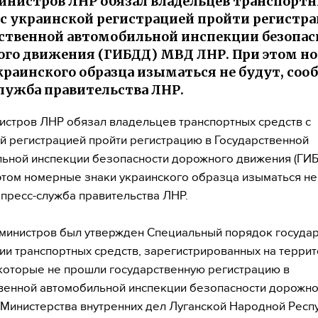
инистров ЛНР обязал владельцев транспорт
 с украинской регистрацией пройти регистр
ственной автомобильной инспекции безопас
го движения (ГИБДД) МВД ЛНР. При этом н
краинского образца изыматься не будут, соо
лужба правительства ЛНР.
истров ЛНР обязал владельцев транспортных средств с
й регистрацией пройти регистрацию в Государственной
ьной инспекции безопасности дорожного движения (ГИ
этом номерные знаки украинского образца изыматься не 
пресс-служба правительства ЛНР.
министров был утвержден Специальный порядок госуда
ии транспортных средств, зарегистрированных на терри
которые не прошли государственную регистрацию в
венной автомобильной инспекции безопасности дорожн
Министерства внутренних дел Луганской Народной Респу