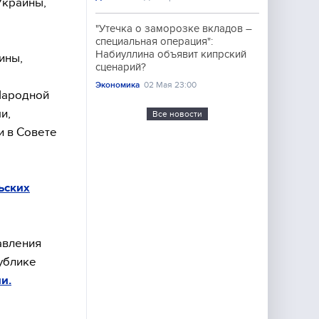
Украины,
"Утечка о заморозке вкладов –
специальная операция":
Набиуллина объявит кипрский
ины,
сценарий?
Экономика
02 Мая 23:00
Народной
и,
Все новости
 в Совете
ьских
авления
ублике
и.