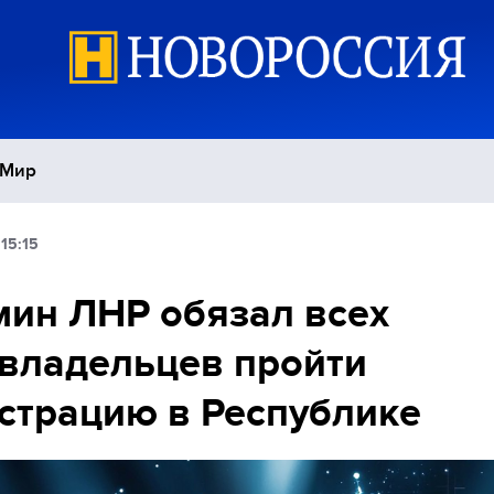
Мир
15:15
Политика
С
ин ЛНР обязал всех
Экономика
П
владельцев пройти
Спорт
страцию в Республике