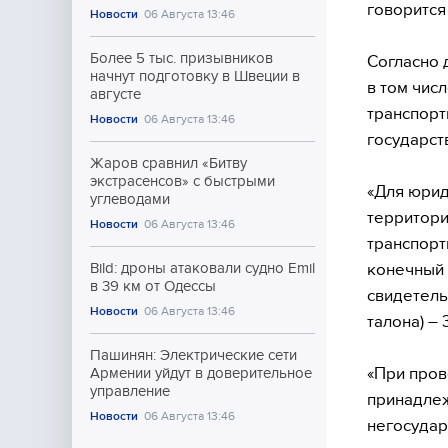
говорится
Новости
06 Августа 13:46
Более 5 тыс. призывников
Согласно 
начнут подготовку в Швеции в
в том чис
августе
транспорт
Новости
06 Августа 13:46
государст
Жаров сравнил «Битву
экстрасенсов» с быстрыми
«Для юрид
углеводами
территори
Новости
06 Августа 13:46
транспорт
конечный 
Bild: дроны атаковали судно Emil
в 39 км от Одессы
свидетель
Новости
06 Августа 13:46
талона) – 
Пашинян: Электрические сети
«При пров
Армении уйдут в доверительное
управление
принадле
Новости
06 Августа 13:46
негосудар