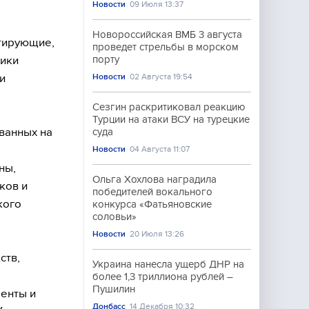
Новости
09 Июля 13:37
Новороссийская ВМБ 3 августа
атирующие,
проведет стрельбы в морском
лики
порту
и
Новости
02 Августа 19:54
Сезгин раскритиковал реакцию
Турции на атаки ВСУ на турецкие
ванных на
суда
Новости
04 Августа 11:07
ны,
Ольга Хохлова наградила
ков и
победителей вокального
кого
конкурса «Фатьяновские
соловьи»
Новости
20 Июля 13:26
ств,
Украина нанесла ущерб ДНР на
более 1,3 триллиона рублей –
Пушилин
енты и
Донбасс
14 Декабря 10:32