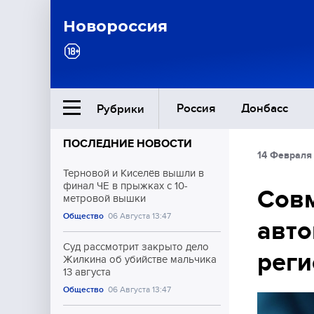
Новороссия
Россия
Донбасс
Рубрики
ПОСЛЕДНИЕ НОВОСТИ
14 Февраля 
Ближний Восток
Терновой и Киселёв вышли в
финал ЧЕ в прыжках с 10-
Совм
метровой вышки
Общество
Общество
06 Августа 13:47
авто
Культура
Суд рассмотрит закрыто дело
реги
Жилкина об убийстве мальчика
13 августа
Общество
06 Августа 13:47