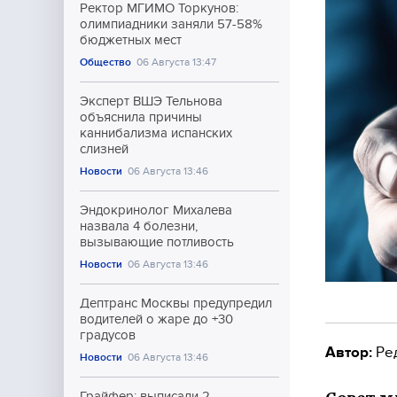
Ректор МГИМО Торкунов:
олимпиадники заняли 57-58%
бюджетных мест
Общество
06 Августа 13:47
Эксперт ВШЭ Тельнова
объяснила причины
каннибализма испанских
слизней
Новости
06 Августа 13:46
Эндокринолог Михалева
назвала 4 болезни,
вызывающие потливость
Новости
06 Августа 13:46
Дептранс Москвы предупредил
водителей о жаре до +30
градусов
Автор:
Ре
Новости
06 Августа 13:46
Грайфер: выписали 2