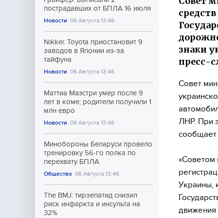
Совет м
пострадавших от БПЛА 16 июля
средств
Новости
06 Августа 13:46
Государ
дорожно
Nikkei: Toyota приостановит 9
знаки у
заводов в Японии из-за
тайфуна
пресс-с
Новости
06 Августа 13:46
Совет мин
Маттиа Маэстри умер после 9
украинско
лет в коме; родители получили 1
автомобил
млн евро
ЛНР. При 
Новости
06 Августа 13:46
сообщает 
Минобороны Беларуси провело
тренировку 56-го полка по
«Советом 
перехвату БПЛА
регистрац
Общество
06 Августа 13:46
Украины, 
The BMJ: тирзепатид снизил
Государст
риск инфаркта и инсульта на
движения 
32%