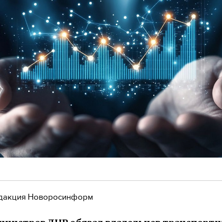
дакция Новоросинформ