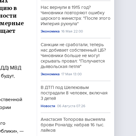
ных
ацию в
Нас вернули в 1915 год?
Чиновники повторяют ошибку
ности
царского министра: "После этого
омерные
Империя рухнула"
бщает
Экономика
16 Мая 22:00
Санкции не сработали, теперь
нас добивает собственный ЦБ?
Чиновники больше не могут
скрывать провал: "Получается
дьявольская петля"
БДД) МВД
Экономика
17 Мая 13:00
будут,
В ДТП под Шелеховым
пострадали 8 человек, включая
3 детей
рственной
Новости
06 Августа 07:26
тории
Анастасия Топорова высмеяла
ого
брови Роналду, набрав 16 тыс.
лайков
блики», —