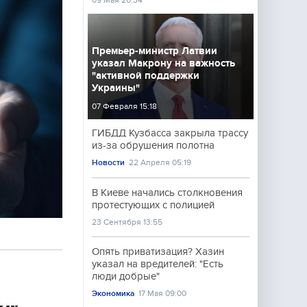
09 Мая 20:34
Премьер-министр Латвии
указал Макрону на важность
"активной поддержки
Украины"
07 Февраля 15:18
ГИБДД Кузбасса закрыла трассу
из-за обрушения полотна
Новости
22 Апреля 05:19
В Киеве начались столкновения
протестующих с полицией
23 Сентября 13:55
Опять приватизация? Хазин
указал на вредителей: "Есть
люди добрые"
Экономика
17 Мая 09:00