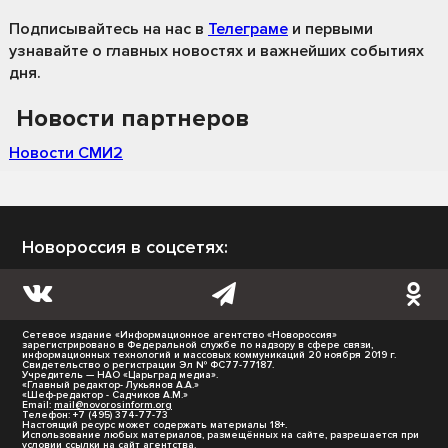
Подписывайтесь на нас
в
Телеграме
и первыми
узнавайте о главных новостях и важнейших событиях
дня.
Новости партнеров
Новости СМИ2
Новороссия в соцсетях:
Сетевое издание «Информационное агентство «Новороссия»
зарегистрировано в Федеральной службе по надзору в сфере связи,
информационных технологий и массовых коммуникаций 20 ноября 2019 г.
Свидетельство о регистрации Эл № ФС77-77187.
Учредитель — НАО «Царьград медиа».
«Главный редактор- Лукьянов А.А.»
«Шеф-редактор - Садчиков А.М.»
Email:
mail@novorosinform.org
Телефон: +7 (495) 374-77-73
Настоящий ресурс может содержать материалы 18+.
Использование любых материалов, размещённых на сайте, разрешается при
условии ссылки на сайт агентства.