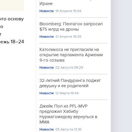
Иране
Новости
19 Апреля 15:04
что основу
Bloomberg: Пентагон запросил
но
$75 млрд на дроны
т
Новости
21 Апреля 19:25
дежь 18–24
Католикоса не пригласили на
открытие парламента Армении
9-го созыва
Новости
02 Августа 09:29
32-летний Пандуранга поджег
девушку и ее родителей
Новости
12 Марта 19:44
Джейк Пол из PFL-MVP
предложил Хабибу
Нурмагомедову вернуться в
ММА
Новости
05 Августа 13:16