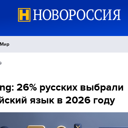
Мир
9
Политика
С
Экономика
П
ng: 26% русских выбрали
йский язык в 2026 году
Спорт