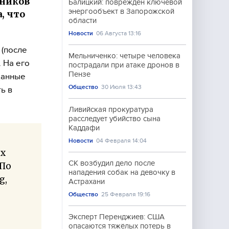
еников
Балицкий: поврежден ключевой
энергообъект в Запорожской
, что
области
Новости
06 Августа 13:16
 (после
Мельниченко: четыре человека
. На его
пострадали при атаке дронов в
Пензе
данные
Общество
30 Июля 13:43
ь в
Ливийская прокуратура
расследует убийство сына
Каддафи
Новости
04 Февраля 14:04
ых
СК возбудил дело после
 По
нападения собак на девочку в
g,
Астрахани
Общество
25 Февраля 19:16
Эксперт Перенджиев: США
опасаются тяжёлых потерь в