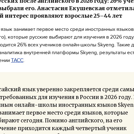
усских после английского в 2026 году: 26% уч
выбрали его. Анастасия Екушевская отметила
й интерес проявляют взрослые 25–44 лет
 язык занимает первое место среди иностранных языков
го), которые русские выбирают для изучения в 2026 году
одится 26% всех учеников онлайн-школы Skyeng. Такие 
аналитика внутренней платформы Skyeng, результаты ест
ении
ТАСС
.
айский язык уверенно закрепляется среди сам
требованных для изучения в России в 2026 году.
нным онлайн-школы иностранных языков Skyen
занимает первое место среди языков, которые
ирают сегодня. Помимо английского, на его
учение приходится каждый четвертый ученик