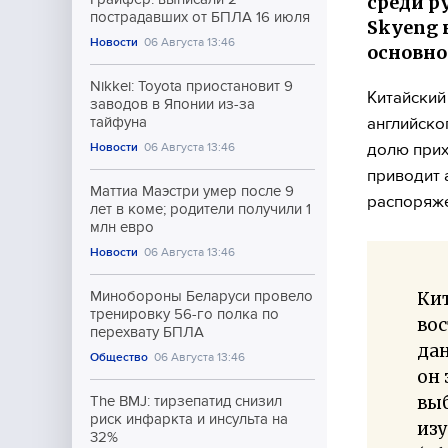
среди р
пострадавших от БПЛА 16 июля
Skyeng 
Новости
06 Августа 13:46
основно
Nikkei: Toyota приостановит 9
Китайский
заводов в Японии из-за
английско
тайфуна
долю прих
Новости
06 Августа 13:46
приводит 
Маттиа Маэстри умер после 9
распоряж
лет в коме; родители получили 1
млн евро
Новости
06 Августа 13:46
Кит
Минобороны Беларуси провело
тренировку 56-го полка по
вос
перехвату БПЛА
да
Общество
06 Августа 13:46
он 
выб
The BMJ: тирзепатид снизил
риск инфаркта и инсульта на
из
32%