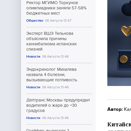
Ректор МГИМО Торкунов:
олимпиадники заняли 57-58%
бюджетных мест
Общество
06 Августа 13:47
Эксперт ВШЭ Тельнова
объяснила причины
каннибализма испанских
слизней
Новости
06 Августа 13:46
Эндокринолог Михалева
назвала 4 болезни,
вызывающие потливость
Новости
06 Августа 13:46
Дептранс Москвы предупредил
водителей о жаре до +30
Автор:
Ка
градусов
Новости
06 Августа 13:46
Китайск
Грайфер: выписали 2