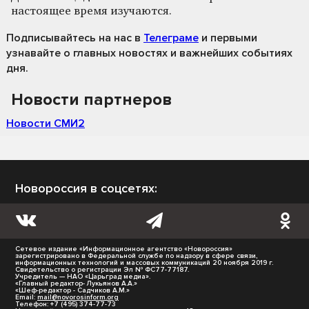
настоящее время изучаются.
Подписывайтесь на нас
в
Телеграме
и первыми
узнавайте о главных новостях и важнейших событиях
дня.
Новости партнеров
Новости СМИ2
Новороссия в соцсетях:
Сетевое издание «Информационное агентство «Новороссия»
зарегистрировано в Федеральной службе по надзору в сфере связи,
информационных технологий и массовых коммуникаций 20 ноября 2019 г.
Свидетельство о регистрации Эл № ФС77-77187.
Учредитель — НАО «Царьград медиа».
«Главный редактор- Лукьянов А.А.»
«Шеф-редактор - Садчиков А.М.»
Email:
mail@novorosinform.org
Телефон: +7 (495) 374-77-73