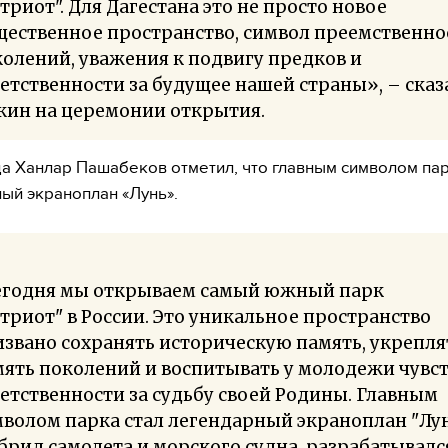
триот". Для Дагестана это не просто новое
щественное пространство, символ преемственно
олений, уважения к подвигу предков и
етственности за будущее нашей страны», – сказ
кин на церемонии открытия.
а Ханлар Пашабеков отметил, что главным символом пар
ый экраноплан «Лунь».
егодня мы открываем самый южный парк
триот" в России. Это уникальное пространство
звано сохранять историческую память, укрепля
ять поколений и воспитывать у молодежи чувс
етственности за судьбу своей Родины. Главным
волом парка стал легендарный экраноплан "Лу
брид самолета и морского судна, разрабатывалс