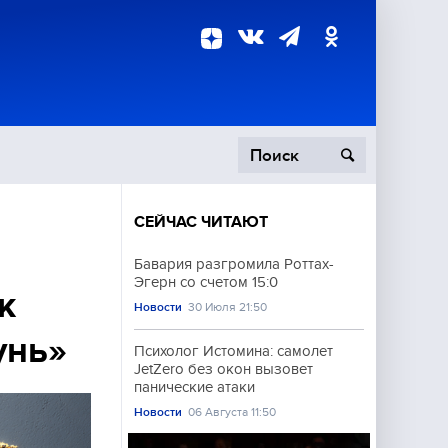
СЕЙЧАС ЧИТАЮТ
пецоперация
Бавария разгромила Роттах-
Эгерн со счетом 15:0
роисшествия
к
Новости
30 Июля 21:50
унь»
Психолог Истомина: самолет
JetZero без окон вызовет
панические атаки
Новости
06 Августа 11:50