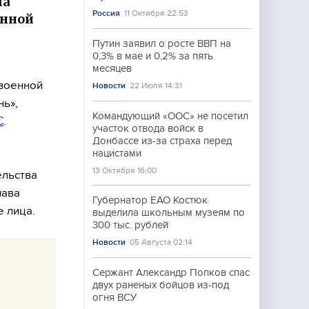
На
Россия
11 Октября 22:53
енной
Путин заявил о росте ВВП на
0,3% в мае и 0,2% за пять
месяцев
 военной
Новости
22 Июля 14:31
нь»,
Командующий «ООС» не посетил
С
.
участок отвода войск в
Донбассе из-за страха перед
нацистами
13 Октября 16:00
ельства
лава
Губернатор ЕАО Костюк
 лица.
выделила школьным музеям по
300 тыс. рублей
Новости
05 Августа 02:14
Сержант Александр Попков спас
двух раненых бойцов из-под
огня ВСУ