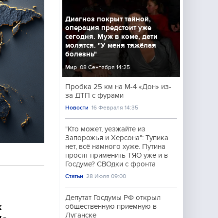
Диагноз покрыт тайной,
операция предстоит уже
сегодня. Муж в коме, дети
молятся. "У меня тяжёлая
болезнь"
Мир
08 Сентября 14:25
Пробка 25 км на М-4 «Дон» из-
за ДТП с фурами
Новости
16 Февраля 14:35
"Кто может, уезжайте из
Запорожья и Херсона": Тупика
нет, всё намного хуже. Путина
просят применить ТЯО уже и в
Госдуме? СВОдки с фронта
Статьи
28 Июля 09:00
Депутат Госдумы РФ открыл
к
общественную приемную в
Луганске