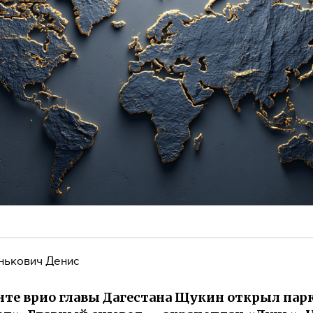
нькович Денис
нте врио главы Дагестана Щукин открыл пар