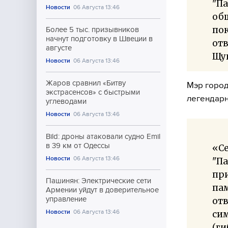
"Па
Новости
06 Августа 13:46
об
пок
Более 5 тыс. призывников
начнут подготовку в Швеции в
отв
августе
Щу
Новости
06 Августа 13:46
Жаров сравнил «Битву
Мэр город
экстрасенсов» с быстрыми
легендарн
углеводами
Новости
06 Августа 13:46
Bild: дроны атаковали судно Emil
в 39 км от Одессы
«С
Новости
06 Августа 13:46
"Па
при
Пашинян: Электрические сети
пам
Армении уйдут в доверительное
управление
отв
Новости
06 Августа 13:46
сим
(ги