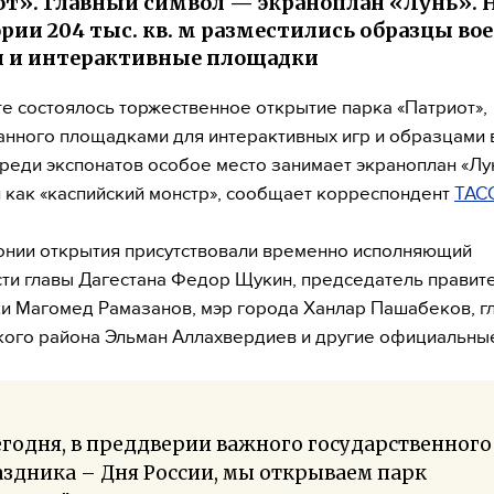
т». Главный символ — экраноплан «Лунь». 
рии 204 тыс. кв. м разместились образцы во
 и интерактивные площадки
е состоялось торжественное открытие парка «Патриот»,
нного площадками для интерактивных игр и образцами
Среди экспонатов особое место занимает экраноплан «Лу
 как «каспийский монстр», сообщает корреспондент
ТАС
нии открытия присутствовали временно исполняющий
ти главы Дагестана Федор Щукин, председатель правит
и Магомед Рамазанов, мэр города Ханлар Пашабеков, г
ого района Эльман Аллахвердиев и другие официальные
годня, в преддверии важного государственного
здника – Дня России, мы открываем парк