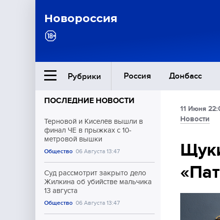
Новороссия
Россия
Донбасс
Рубрики
ПОСЛЕДНИЕ НОВОСТИ
11 Июня 22:
Ближний Восток
Новости
Терновой и Киселёв вышли в
финал ЧЕ в прыжках с 10-
метровой вышки
Общество
Щуки
Общество
06 Августа 13:47
«Пат
Культура
Суд рассмотрит закрыто дело
Жилкина об убийстве мальчика
13 августа
Общество
06 Августа 13:47