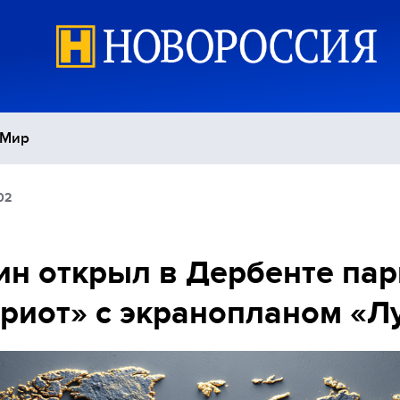
Мир
02
Политика
С
Экономика
П
н открыл в Дербенте пар
риот» с экранопланом «Л
Спорт