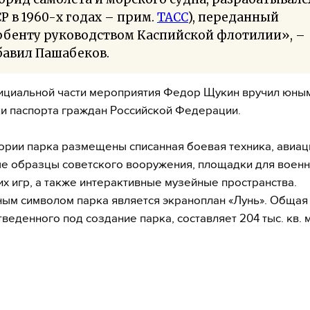
Р в 1960-х годах – прим.
ТАСС
), переданный
рбенту руководством Каспийской флотилии», –
бавил Пашабеков.
ициальной части мероприятия Федор Щукин вручил юны
и паспорта граждан Российской Федерации.
ории парка размещены списанная боевая техника, авиац
е образцы советского вооружения, площадки для военн
их игр, а также интерактивные музейные пространства.
ым символом парка является экраноплан «Лунь». Обща
тведенного под создание парка, составляет 204 тыс. кв. м