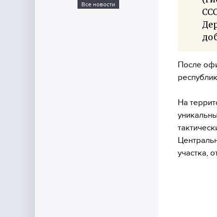
Все новости
ССС
Де
до
После оф
республик
На террит
уникальны
тактическ
Центральн
участка, о