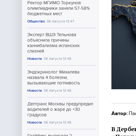
Ректор МГИМО Торкунов:
олимпиадники заняли 57-58%
бюджетных мест
Общество
06 Августа 13:47
Эксперт ВШЭ Тельнова
объяснила причины
каннибализма испанских
слизней
Новости
06 Августа 13:46
Эндокринолог Михалева
назвала 4 болезни,
вызывающие потливость
Новости
06 Августа 13:46
Дептранс Москвы предупредил
водителей о жаре до +30
Автор:
Па
градусов
Новости
06 Августа 13:46
В Дербе
Грайфер: выписали 2