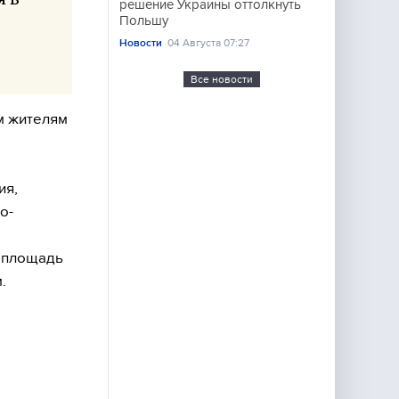
решение Украины оттолкнуть
Польшу
Новости
04 Августа 07:27
Все новости
м жителям
ия,
о-
я площадь
.