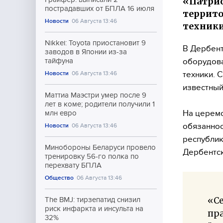
«Патрио
пострадавших от БПЛА 16 июля
террито
Новости
06 Августа 13:46
техники
Nikkei: Toyota приостановит 9
В Дербент
заводов в Японии из-за
оборудова
тайфуна
техники. 
Новости
06 Августа 13:46
известный
Маттиа Маэстри умер после 9
лет в коме; родители получили 1
На церемо
млн евро
обязаннос
Новости
06 Августа 13:46
республик
Минобороны Беларуси провело
Дербентск
тренировку 56-го полка по
перехвату БПЛА
Общество
06 Августа 13:46
«Се
The BMJ: тирзепатид снизил
риск инфаркта и инсульта на
пра
32%