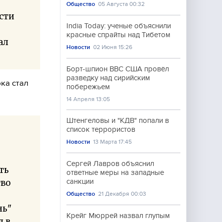
Общество
05 Августа 00:32
сти
India Today: ученые объяснили
красные спрайты над Тибетом
ал
Новости
02 Июня 15:26
Борт-шпион ВВС США провёл
разведку над сирийским
ка стал
побережьем
14 Апреля 13:05
Штенгеловы и "КДВ" попали в
список террористов
Новости
13 Марта 17:45
Сергей Лавров объяснил
ть
ответные меры на западные
тво
санкции
Общество
21 Декабря 00:03
нь"
Крейг Мюррей назвал глупым
я в