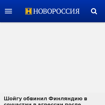
Шойгу обвинил Финляндию в
соучастии в агрессии после