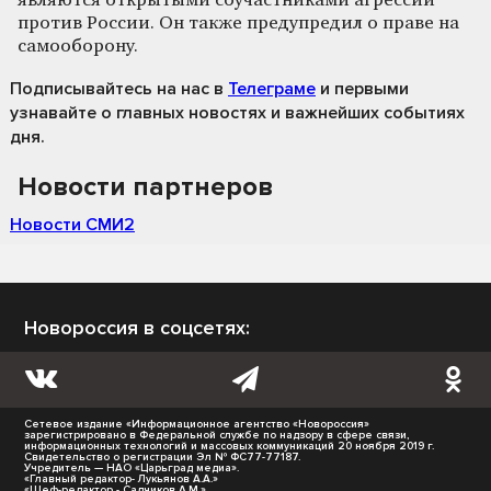
являются открытыми соучастниками агрессии
против России. Он также предупредил о праве на
самооборону.
Подписывайтесь на нас
в
Телеграме
и первыми
узнавайте о главных новостях и важнейших событиях
дня.
Новости партнеров
Новости СМИ2
Новороссия в соцсетях:
Сетевое издание «Информационное агентство «Новороссия»
зарегистрировано в Федеральной службе по надзору в сфере связи,
информационных технологий и массовых коммуникаций 20 ноября 2019 г.
Свидетельство о регистрации Эл № ФС77-77187.
Учредитель — НАО «Царьград медиа».
«Главный редактор- Лукьянов А.А.»
«Шеф-редактор - Садчиков А.М.»