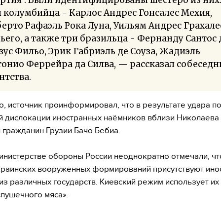
 колумбийца - Карлос Андрес Гонсалес Мехия,
ерто Рафаэль Рока Луна, Уильям Андрес Грахале
ьего, а также три бразильца - Фернанду Сантос 
ус Фильо, Эрик Габриэль де Соуза, Жадиэль
онио Феррейра да Силва, — рассказал собеседн
нтства.
о, источник проинформировал, что в результате удара по
 дислокации иностранных наёмников вблизи Николаева
 гражданин Грузии Бачо Бебиа.
инистерстве обороны России неоднократно отмечали, чт
краинских вооружённых формирований присутствуют ин
из различных государств. Киевский режим использует их
«пушечного мяса».