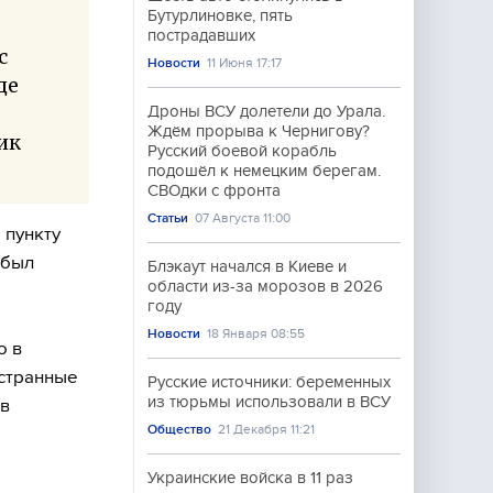
Бутурлиновке, пять
пострадавших
с
Новости
11 Июня 17:17
де
Дроны ВСУ долетели до Урала.
Ждём прорыва к Чернигову?
ик
Русский боевой корабль
подошёл к немецким берегам.
СВОдки с фронта
Статьи
07 Августа 11:00
 пункту
 был
Блэкаут начался в Киеве и
области из-за морозов в 2026
году
Новости
18 Января 08:55
о в
остранные
Русские источники: беременных
из тюрьмы использовали в ВСУ
 в
Общество
21 Декабря 11:21
Украинские войска в 11 раз