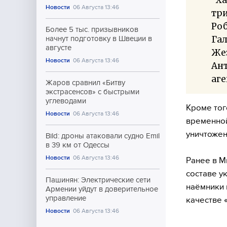
Новости
06 Августа 13:46
три
Роб
Более 5 тыс. призывников
Гал
начнут подготовку в Швеции в
августе
Жез
Новости
06 Августа 13:46
Ант
аге
Жаров сравнил «Битву
экстрасенсов» с быстрыми
углеводами
Кроме тог
Новости
06 Августа 13:46
временной
уничтожен
Bild: дроны атаковали судно Emil
в 39 км от Одессы
Новости
06 Августа 13:46
Ранее в М
составе у
Пашинян: Электрические сети
наёмники 
Армении уйдут в доверительное
управление
качестве 
Новости
06 Августа 13:46