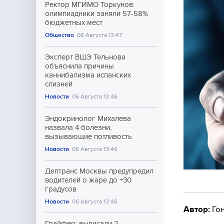
Ректор МГИМО Торкунов:
олимпиадники заняли 57-58%
бюджетных мест
Общество
06 Августа 13:47
Эксперт ВШЭ Тельнова
объяснила причины
каннибализма испанских
слизней
Новости
06 Августа 13:46
Эндокринолог Михалева
назвала 4 болезни,
вызывающие потливость
Новости
06 Августа 13:46
Дептранс Москвы предупредил
водителей о жаре до +30
градусов
Новости
06 Августа 13:46
Автор:
Гон
Грайфер: выписали 2