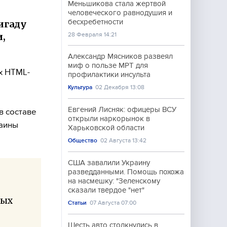
Меньшикова стала жертвой
человеческого равнодушия и
бесхребетности
игаду
,
28 Февраля 14:21
Александр Мясников развеял
миф о пользе МРТ для
х HTML-
профилактики инсульта
Культура
02 Декабря 13:08
а
Евгений Лисняк: офицеры ВСУ
в составе
открыли наркорынок в
раины
Харьковской области
Общество
02 Августа 13:42
США завалили Украину
разведданными. Помощь похожа
на насмешку: "Зеленскому
сказали твёрдое "нет"
ных
Статьи
07 Августа 07:00
Шесть авто столкнулись в
: