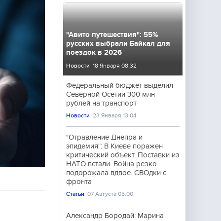
"Авито путешествия": 55%
русских выбрали Байкал для
поездок в 2026
Новости
18 Января 08:32
Федеральный бюджет выделил
Северной Осетии 300 млн
рублей на транспорт
Новости
23 Января 13:04
"Отравление Днепра и
эпидемия": В Киеве поражен
критический объект. Поставки из
НАТО встали. Война резко
подорожала вдвое. СВОдки с
фронта
Статьи
07 Августа 05:00
Александр Бородай: Марина