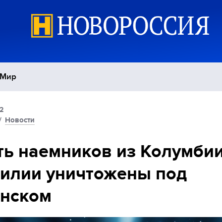
Мир
2
Политика
С
/
Новости
Экономика
П
ь наемников из Колумбии
илии уничтожены под
Спорт
янском