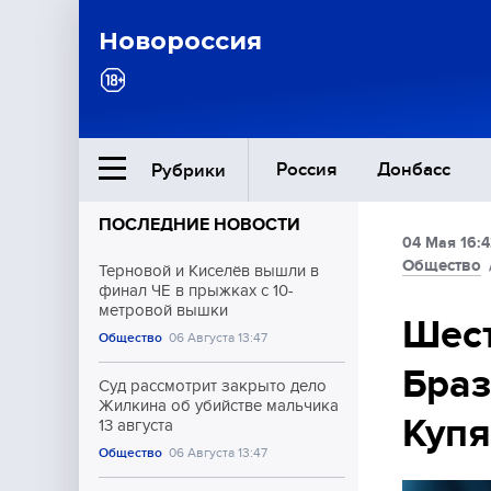
Новороссия
Россия
Донбасс
Рубрики
ПОСЛЕДНИЕ НОВОСТИ
04 Мая 16:4
Ближний Восток
Общество
Терновой и Киселёв вышли в
финал ЧЕ в прыжках с 10-
метровой вышки
Общество
Шест
Общество
06 Августа 13:47
Браз
Культура
Суд рассмотрит закрыто дело
Жилкина об убийстве мальчика
Куп
13 августа
Общество
06 Августа 13:47