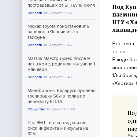
пострадавших от БПЛА 16 июля
Под Ку
Новости
06 Августа 13:46
наемник
НГУ «Ха
Nikkei: Toyota приостановит 9
ликвиди
заводов в Японии из-за
тайфуна
Вот текст
Новости
06 Августа 13:46
тегов:
Маттиа Маэстри умер после 9
В ходе бо
лет в коме; родители получили 1
иностранн
млн евро
13-й бриг
Новости
06 Августа 13:46
«Хартия».
Минобороны Беларуси провело
тренировку 56-го полка по
перехвату БПЛА
Общество
06 Августа 13:46
Под
од
The BMJ: тирзепатид снизил
нае
риск инфаркта и инсульта на
32%
"Ха