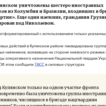
пянском уничтожены шестеро иностранных
ов из Колумбии и Бразилии, входивших в бр
ртия». Еще один наемник, гражданин Грузии
рован под Николаевом.
, отформатированный с использованием только указанны
евых действий в Купянском районе ликвидирована групп
ых наёмников, воевавших на стороне киевского режима 
ады оперативного назначения Национальной гвардии Ук
 Об этом сообщили
ТАСС
в силовых структурах.
 Купянском только на одном участке фронта
новременно была уничтожена группа иностран
мников, числящихся в бригаде нацгвардиии
ртия". Были идентифицированы шестеро из них