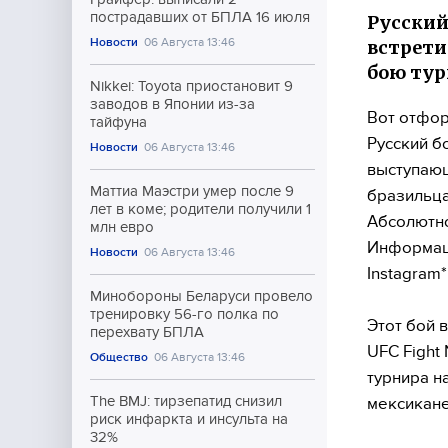
пострадавших от БПЛА 16 июля
Русский
Новости
06 Августа 13:46
встрети
бою тур
Nikkei: Toyota приостановит 9
заводов в Японии из-за
Вот отфор
тайфуна
Русский б
Новости
06 Августа 13:46
выступающ
Маттиа Маэстри умер после 9
бразильца
лет в коме; родители получили 1
Абсолютно
млн евро
Информаци
Новости
06 Августа 13:46
Instagram*
Минобороны Беларуси провело
тренировку 56-го полка по
Этот бой 
перехвату БПЛА
UFC Fight
Общество
06 Августа 13:46
турнира н
The BMJ: тирзепатид снизил
мексикане
риск инфаркта и инсульта на
32%