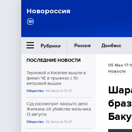
Новороссия
Россия
Донбасс
Рубрики
ПОСЛЕДНИЕ НОВОСТИ
05 Мая 17:1
Ближний Восток
Новости
Терновой и Киселёв вышли в
финал ЧЕ в прыжках с 10-
метровой вышки
Общество
Шара
Общество
06 Августа 13:47
браз
Культура
Суд рассмотрит закрыто дело
Жилкина об убийстве мальчика
Баку
13 августа
Общество
06 Августа 13:47