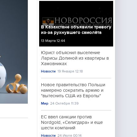
В Казахстане объявили тревогу
из-за рухнувшего самолёта
13 Марта 12:44
Юрист объяснил выселение
Ларисы Долиной из квартиры в
Хамовниках
Новости
19 Января 12:18
Новое правительство Польши
намерено сократить армию и
"вытеснить США из Европы"
Мир
24 Октября 11:39
ЕС ввел санкции против
Nordgold, «Селигдара» и еще
шести компаний
Новости
24 Июля 00:14