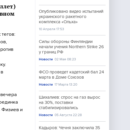
ллет)
Опубликовано видео испытаний
авном
украинского ракетного
комплекса «Ольха»
10 Апреля 17:53
 тегов:
ов,
Силы обороны Финляндии
начали учения Northern Strike 26
против
у границ РФ
Новости
02 Мая 08:23
ку.
 в
ФСО проведет кадетский бал 24
марта в Доме Союзов
Новости
17 Марта 13:20
 вечера
Шихалиев: спрос на газ вырос
поединка
на 30%, поставки
стабилизировались
 Физиев и
Новости
05 Августа 22:28
Кадыров: Чечня заключила 35