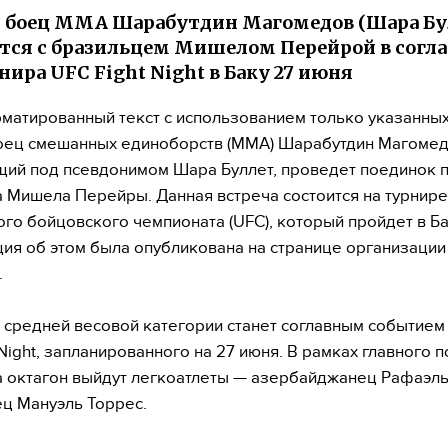
 боец ММА Шарабутдин Магомедов (Шара Бу
тся с бразильцем Мишелом Перейрой в согл
нира UFC Fight Night в Баку 27 июня
матированный текст с использованием только указанных
оец смешанных единоборств (ММА) Шарабутдин Магомед
ий под псевдонимом Шара Буллет, проведет поединок 
 Мишела Перейры. Данная встреча состоится на турнире
го бойцовского чемпионата (UFC), который пройдет в Ба
я об этом была опубликована на странице организации
.
в средней весовой категории станет соглавным событием
 Night, запланированного на 27 июня. В рамках главного 
а октагон выйдут легкоатлеты — азербайджанец Рафаэль
ц Мануэль Торрес.