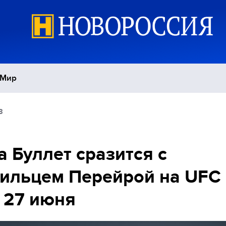
Мир
8
Политика
С
Экономика
П
 Буллет сразится с
ильцем Перейрой на UFC
Спорт
 27 июня