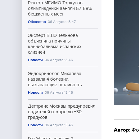
Ректор МГИМО Торкунов:
олимпиадники заняли 57-58%
бюджетных мест
Общество
06 Августа 13:47
Эксперт ВШЭ Тельнова
объяснила причины
каннибализма испанских
слизней
Новости
06 Августа 13:46
Эндокринолог Михалева
назвала 4 болезни,
вызывающие потливость
Новости
06 Августа 13:46
Дептранс Москвы предупредил
водителей о жаре до +30
градусов
Новости
06 Августа 13:46
Автор:
Фо
Грайфер: выписали 2