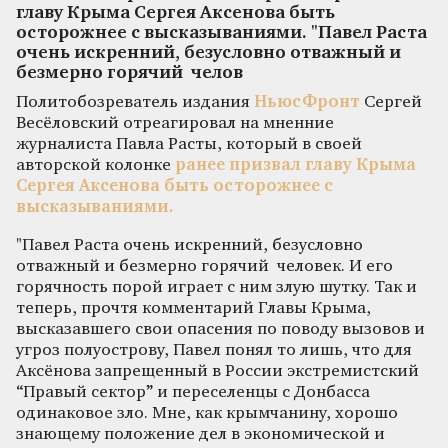
главу Крыма Сергея Аксенова быть
осторожнее с высказываниями. "Павел Раста
очень искренний, безусловно отважный и
безмерно горячий челов
Политобозреватель издания
НьюсФронт
Сергей
Весёловский отреагировал на мненние
журналиста Павла Расты, который в своей
авторской колонке
ранее призвал главу Крыма
Сергея Аксенова быть осторожнее с
высказываниями.
"Павел Раста очень искренний, безусловно
отважный и безмерно горячий человек. И его
горячность порой играет с ним злую шутку. Так и
теперь, прочтя комментарий Главы Крыма,
высказавшего свои опасения по поводу вызовов и
угроз полуострову, Павел понял то лишь, что для
Аксёнова запрещенный в России экстремистский
“Правый сектор” и переселенцы с Донбасса
одинаковое зло. Мне, как крымчанину, хорошо
знающему положение дел в экономической и