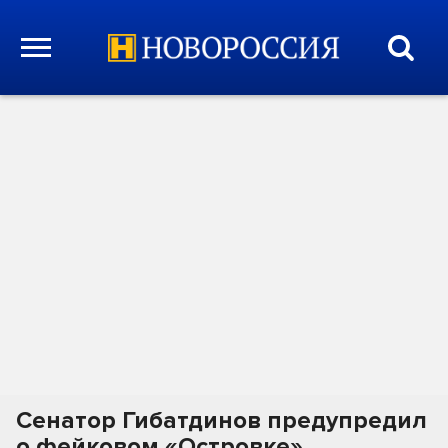
Сенатор Гибатдинов предупредил
о фейковом «Островке»