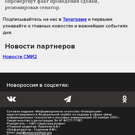
опровергнут факт проведения сделки,
резюмировал сенатор.
Подписывайтесь на нас
в
Телеграме
и первыми
узнавайте о главных новостях и важнейших событиях
дня.
Новости партнеров
Новости СМИ2
Новороссия в соцсетях:
Сетевое издание «Информационное агентство «Новороссия»
зарегистрировано в Федеральной службе по надзору в сфере связи,
информационных технологий и массовых коммуникаций 20 ноября 2019 г.
Свидетельство о регистрации Эл № ФС77-77187.
Учредитель — НАО «Царьград медиа».
«Главный редактор- Лукьянов А.А.»
«Шеф-редактор - Садчиков А.М.»
Email:
mail@novorosinform.org