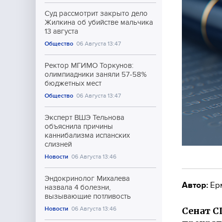
Суд рассмотрит закрыто дело
Жилкина об убийстве мальчика
13 августа
Общество
06 Августа 13:47
Ректор МГИМО Торкунов:
олимпиадники заняли 57-58%
бюджетных мест
Общество
06 Августа 13:47
Эксперт ВШЭ Тельнова
объяснила причины
каннибализма испанских
слизней
Новости
06 Августа 13:46
Эндокринолог Михалева
Автор:
Ер
назвала 4 болезни,
вызывающие потливость
Сенат С
Новости
06 Августа 13:46