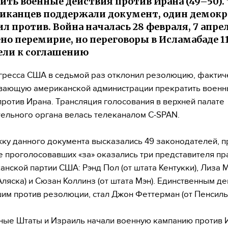
ить военные действия против Ирана (49–50).
иканцев поддержали документ, один демокр
л против. Война началась 28 февраля, 7 апре
но перемирие, но переговоры в Исламабаде 1
ели к соглашению
гресса США в седьмой раз отклонил резолюцию, фактич
вающую американской администрации прекратить воен
против Ирана. Трансляция голосования в верхней палате
ельного органа велась телеканалом C‑SPAN.
ку данного документа высказались 49 законодателей, п
ле проголосовавших «за» оказались три представителя п
анской партии США: Рэнд Пол (от штата Кентукки), Лиза 
 Аляска) и Сюзан Коллинз (от штата Мэн). Единственным д
им против резолюции, стал Джон Феттерман (от Пенсиль
ые Штаты и Израиль начали военную кампанию против 