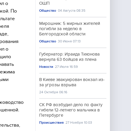
ил о
ОШП
кой. По
Общество
04 Августа 08:35
льтате
Мирошник: 5 мирных жителей
реля
погибли за неделю в
аде,
Белгородской области
ирования
Общество
30 Июня 07:13
ил о
Губернатор: Ираида Тихонова
бщило
вернула 63 бойцов из плена
навать
Новости
27 Июля 16:59
режима
ными
В Киеве эвакуирован вокзал из-
за угрозы взрыва
24 Октября 06:16
уководство
СК РФ возбудил дело по факту
ршенной.
гибели 12-летнего мальчика в
Петербурге
Происшествия
27 Ноября 10:03
ельства,