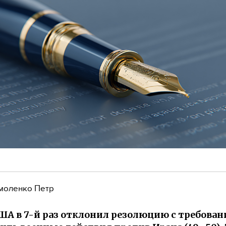
моленко Петр
ША в 7-й раз отклонил резолюцию с требова