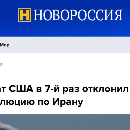
Мир
0
Политика
С
Экономика
П
т США в 7-й раз отклонил
олюцию по Ирану
Спорт