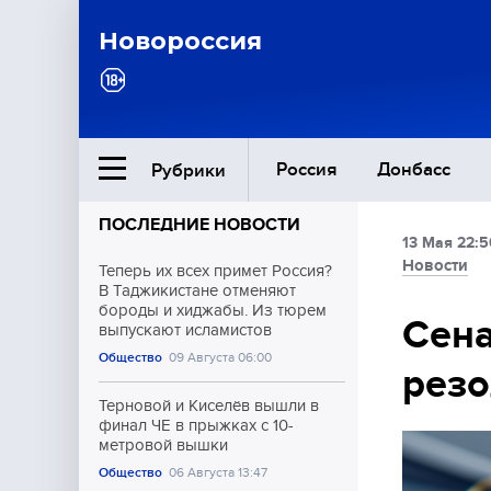
Новороссия
Россия
Донбасс
Рубрики
ПОСЛЕДНИЕ НОВОСТИ
13 Мая 22:5
Ближний Восток
Новости
Теперь их всех примет Россия?
В Таджикистане отменяют
бороды и хиджабы. Из тюрем
Общество
Сена
выпускают исламистов
Общество
09 Августа 06:00
рез
Культура
Терновой и Киселёв вышли в
финал ЧЕ в прыжках с 10-
метровой вышки
Общество
06 Августа 13:47