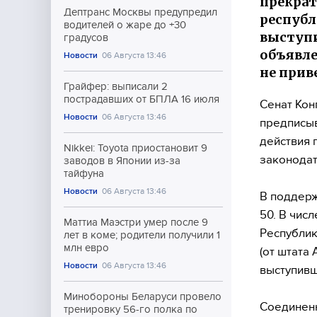
прекрат
Дептранс Москвы предупредил
республ
водителей о жаре до +30
выступи
градусов
объявле
Новости
06 Августа 13:46
не прив
Грайфер: выписали 2
пострадавших от БПЛА 16 июля
Сенат Кон
Новости
06 Августа 13:46
предписы
действия 
Nikkei: Toyota приостановит 9
законодат
заводов в Японии из-за
тайфуна
Новости
06 Августа 13:46
В поддерж
50. В чис
Маттиа Маэстри умер после 9
Республик
лет в коме; родители получили 1
млн евро
(от штата
Новости
06 Августа 13:46
выступивш
Минобороны Беларуси провело
Соединенн
тренировку 56-го полка по