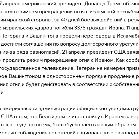
7 апреля американский президент Дональд Трамп объяв
ьном взаимном прекращении огня с исламской республи
и иранской стороны, за 40 дней боевых действий в резу
-израильских ударов погибли 3375 граждан Ирана. 11 ап
 Тегерана и Вашингтона провели переговоры в Исламаб
 достигли соглашения по вопросу долгосрочного урегул
 из-за ряда разногласий. 21 апреля президент США заяв
 продлить режим прекращения огня с Ираном. Как соо
государственное телевидение, Тегеран не намерен приз
ное Вашингтоном в одностороннем порядке продление 
ия огня и будет действовать в соответствии с собствен
и.
ва американской администрации официально уведомил р
 США о том, что Белый дом считает войну с Ираном заве
от шаг, судя по всему, был обусловлен главным образом
остью соблюдения положений национального законодат