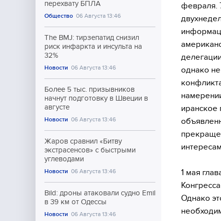
перехвату БПЛА
февраля. 
Общество
06 Августа 13:46
двухнедел
информаци
The BMJ: тирзепатид снизил
американо
риск инфаркта и инсульта на
32%
делегации
Новости
06 Августа 13:46
однако не
конфликта
Более 5 тыс. призывников
намерении
начнут подготовку в Швеции в
августе
иранское 
Новости
06 Августа 13:46
объявлен
прекращен
Жаров сравнил «Битву
интересам
экстрасенсов» с быстрыми
углеводами
1 мая гла
Новости
06 Августа 13:46
Конгресса
Bild: дроны атаковали судно Emil
Однако эт
в 39 км от Одессы
необходим
Новости
06 Августа 13:46