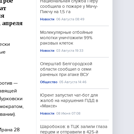
 Трое
Национальная служба Перу
сообщила о пожаре у Мачу-
ат
Пикчу на 1,5 га
ля
Новости
06 Августа 08:49
1 апреля
Молекулярные отбойные
молотки уничтожили 99%
раковых клеток
ески
Новости
03 Августа 19:33
ные
Оперштаб Белгородской
области сообщил о семи
раненых при атаке ВСУ
Общество
05 Августа 14:46
ротив —
равящей
Юрент запустил чат-бот для
Мурковски
жалоб на нарушения ПДД в
емократом,
«Максе»
вании).
Новости
08 Июня 07:08
Шаробоков: в ТЦК залили глаза
Ирана 28
перцем и отправили в 425-й