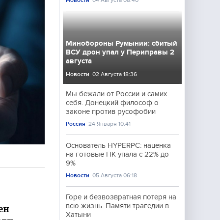
Новости
04 Августа 08:40
Минобороны Румынии: сбитый
ВСУ дрон упал у Периправы 2
августа
Новости
02 Августа 18:36
Мы бежали от России и самих
себя. Донецкий философ о
законе против русофобии
Россия
24 Января 10:41
Основатель HYPERPC: наценка
на готовые ПК упала с 22% до
9%
Новости
05 Августа 06:18
Горе и безвозвратная потеря на
всю жизнь. Памяти трагедии в
ен
Хатыни