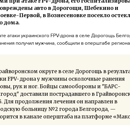
ми при атаке FPV-дрона, его госпитализиров
овреждены авто в Дорогощи, Шебекино и
оевке-Первой, в Вознесеновке посекло остек
о дома.
ате атаки украинского FPV-дрона в селе Дорогощь Белг
анения получил мужчина, сообщили в оперштабе региона
райворонском округе в селе Дорогощь в результ
аки FPV-дрона у мужчины осколочные ранения
овы, рук и ног. Бойцы самообороны и "БАРС-
лгород" доставили пострадавшего в Грайворонс
. Для продолжения лечения он направлен в
родскую больницу №2 города Белгорода, —
орится в канале оперштаба на платформе «Макс