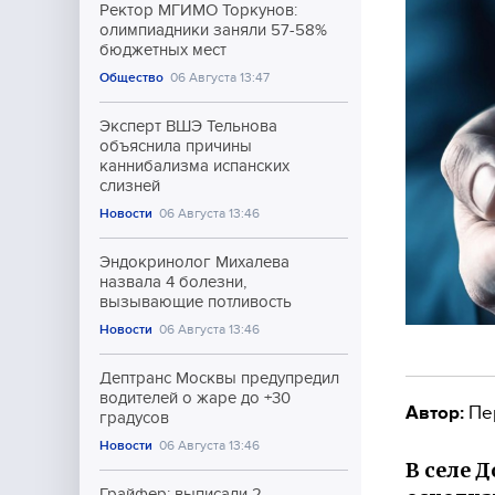
Ректор МГИМО Торкунов:
олимпиадники заняли 57-58%
бюджетных мест
Общество
06 Августа 13:47
Эксперт ВШЭ Тельнова
объяснила причины
каннибализма испанских
слизней
Новости
06 Августа 13:46
Эндокринолог Михалева
назвала 4 болезни,
вызывающие потливость
Новости
06 Августа 13:46
Дептранс Москвы предупредил
водителей о жаре до +30
Автор:
Пе
градусов
Новости
06 Августа 13:46
В селе 
Грайфер: выписали 2