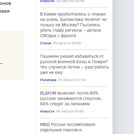
Новости
06 Августа 08:48
ронов
рвая
В Киеве проболтались о планах
на осень: Баллистика полетит не
только на Москву? Пытались
убить главу региона – детали.
СВОдки с фронта
Статьи
05 Августа 05:00
Пашинян решил избавиться от
русской военной базы в Гюмри?
—
Что случится потом – разгребать
уже не ему
Политика
05 Августа 07:00
ВЦИОМ выяснил: почти 80%
русских занимаются спортом,
66% следят за питанием
Новости
04 Августа 10:40
МВД России посоветовало
отдельные пароли и