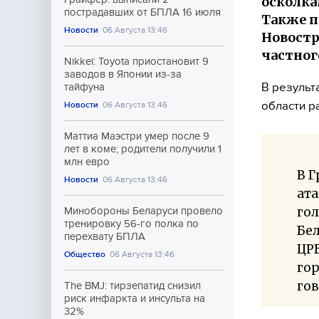
осколка
пострадавших от БПЛА 16 июля
Также п
Новости
06 Августа 13:46
Новостр
частног
Nikkei: Toyota приостановит 9
заводов в Японии из-за
В результ
тайфуна
области р
Новости
06 Августа 13:46
Маттиа Маэстри умер после 9
лет в коме; родители получили 1
млн евро
В Г
Новости
06 Августа 13:46
ат
гол
Минобороны Беларуси провело
тренировку 56-го полка по
Бе
перехвату БПЛА
ЦРБ
Общество
06 Августа 13:46
го
гов
The BMJ: тирзепатид снизил
риск инфаркта и инсульта на
32%