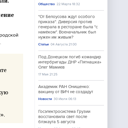
али.
Общество
22 Марта 18:32
ление
"От Белоусова ждут особого
приказа": Диверсия против
генерала в ресторане была "с
намёком". Военачальник был
ородской
нужен им живым?
.
Статьи
04 Августа 21:00
Под Донецком погиб командир
интербригады ДНР «Пятнашка»
Олег Мамиев
ате
17 Мая 21:25
Академик РАН Онищенко:
кую
вакцину от ВИЧ не создадут
Новости
30 Июля 06:13
Госэлектросистема Грузии
».
восстановила свет после
блэкаута 5 августа