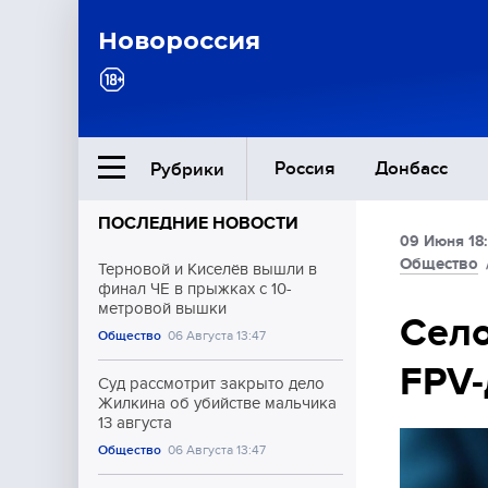
Новороссия
Россия
Донбасс
Рубрики
ПОСЛЕДНИЕ НОВОСТИ
09 Июня 18:
Ближний Восток
Общество
Терновой и Киселёв вышли в
финал ЧЕ в прыжках с 10-
метровой вышки
Общество
Село
Общество
06 Августа 13:47
FPV-
Культура
Суд рассмотрит закрыто дело
Жилкина об убийстве мальчика
13 августа
Общество
06 Августа 13:47