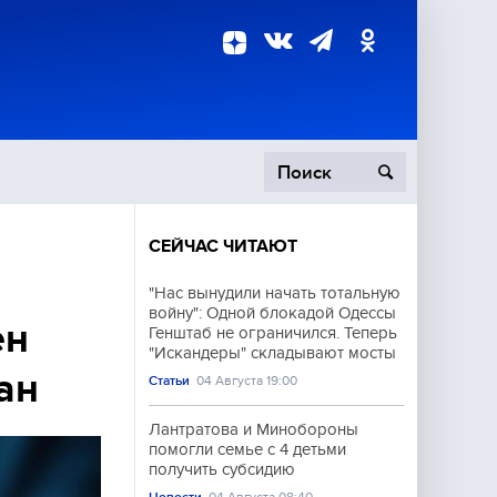
СЕЙЧАС ЧИТАЮТ
пецоперация
"Нас вынудили начать тотальную
войну": Одной блокадой Одессы
роисшествия
ен
Генштаб не ограничился. Теперь
"Искандеры" складывают мосты
ан
Статьи
04 Августа 19:00
Лантратова и Минобороны
помогли семье с 4 детьми
получить субсидию