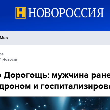
Мир
14
Политика
С
/
Новости
Экономика
П
 Дорогощь: мужчина ран
дроном и госпитализиров
Спорт