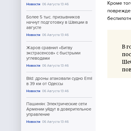
Кроме тог
Новости
06 Августа 13:46
поврежден
Более 5 тыс. призывников
беспилотн
начнут подготовку в Швеции в
августе
Новости
06 Августа 13:46
В 
Жаров сравнил «Битву
экстрасенсов» с быстрыми
пос
углеводами
Ше
Новости
06 Августа 13:46
пов
Bild: дроны атаковали судно Emil
в 39 км от Одессы
Новости
06 Августа 13:46
Пашинян: Электрические сети
Армении уйдут в доверительное
управление
Новости
06 Августа 13:46