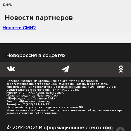
дня.
Новости партнеров
Новости СМИ2
Новороссия в соцсетях:
Сетевое издание «Информационное агентство «Новороссия»
зарегистрировано в Федеральной службе по надзору в сфере связи,
информационных технологий и массовых коммуникаций 20 ноября 2019 г.
Свидетельство о регистрации Эл № ФС77-77187.
Учредитель — НАО «Царьград медиа».
«Главный редактор- Лукьянов А.А.»
«Шеф-редактор - Садчиков А.М.»
Email:
mail@novorosinform.org
Телефон: +7 (495) 374-77-73
Настоящий ресурс может содержать материалы 18+.
Использование любых материалов, размещённых на сайте, разрешается при
условии ссылки на сайт агентства.
© 2014-2021 Информационное агентство